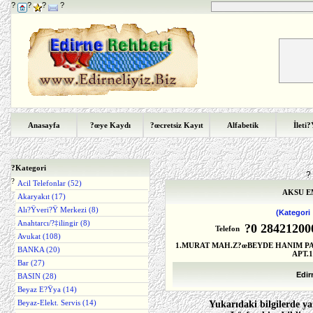
?
?
?
?
Anasayfa
?œye Kaydı
?œcretsiz Kayıt
Alfabetik
İleti
?
Kategori
?
?
Acil Telefonlar (52)
AKSU 
Akaryakıt (17)
Alı?Ÿveri?Ÿ Merkezi (8)
(Kategori
Anahtarcı/?‡ilingir (8)
?0 28421200
Telefon
Avukat (108)
1.MURAT MAH.Z?œBEYDE HANIM PA
BANKA (20)
APT.1
Bar (27)
Edir
BASIN (28)
Beyaz E?Ÿya (14)
Beyaz-Elekt. Servis (14)
Yukarıdaki bilgilerde ya