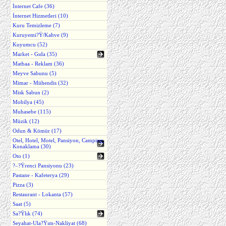
İnternet Cafe (36)
İnternet Hizmetleri (10)
Kuru Temizleme (7)
Kuruyemi?Ÿ/Kahve (9)
Kuyumcu (52)
Market - Gıda (35)
Matbaa - Reklam (36)
Meyve Sabunu (5)
Mimar - Mühendis (32)
Misk Sabun (2)
Mobilya (45)
Muhasebe (115)
Müzik (12)
Odun & Kömür (17)
Otel, Hotel, Motel, Pansiyon, Camping,
Konaklama (30)
Oto (1)
?–?Ÿrenci Pansiyonu (23)
Pastane - Kafeterya (29)
Pizza (3)
Restaurant - Lokanta (57)
Saat (5)
Sa?Ÿlık (74)
Seyahat-Ula?Ÿım-Nakliyat (68)