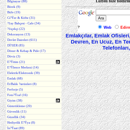
Lütfen bize bildirm
Bilgisayar (88)
Börek (9)
Büfe (19)
Ci?Ÿer & Köfte (31)
?‡ay Bahçesi - Cafe (34)
?
Web
Edir
?‡içekçi (22)
Dekorasyon (13)
Emlakçılar, Emlak Ofisleri, 
Devlet Daireleri (611)
Devren, En Ucuz, En Te
Dİ?žER (85)
Telefonları
Döner & Kebap & Pide (17)
Döviz (3)
E?Ÿitim (21)
E?Ÿlence Merkezi (14)
Elektrik/Elektronik (39)
Emlak (68)
Et/Balık ?œrünleri (8)
Ferforje (5)
Foto?Ÿraf (16)
Giyim (38)
Gümrükleme (20)
Güvenlik (11)
Güzellik (34)
Hediyelik E?Ÿya (8)
İn?Ÿaat (89)