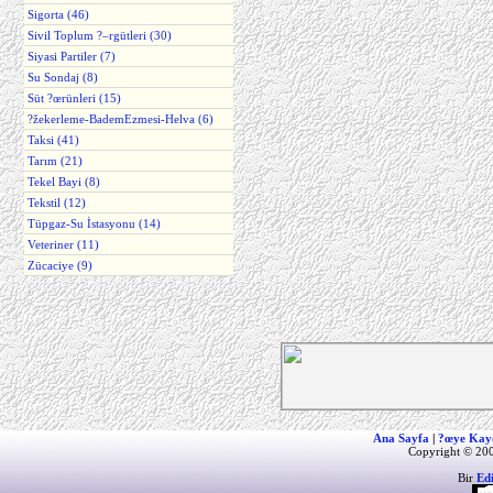
Sigorta (46)
Sivil Toplum ?–rgütleri (30)
Siyasi Partiler (7)
Su Sondaj (8)
Süt ?œrünleri (15)
?žekerleme-BademEzmesi-Helva (6)
Taksi (41)
Tarım (21)
Tekel Bayi (8)
Tekstil (12)
Tüpgaz-Su İstasyonu (14)
Veteriner (11)
Zücaciye (9)
Ana Sayfa
|
?œye Kay
Copyright © 200
Bir
Ed