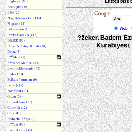
Lütfen bize 
Bilgisayar (88)
Börekçiler (10)
Büfe (23)
?‡ay Bahçesi - Cafe (35)
?‡içekçi (24)
?
Web
Dekorasyon (13)
Devlet Daireleri (612)
?žeker
Badem Ez
,
Dİ?žER (88)
Kurabiyesi
,
Döner & Kebap & Pide (18)
Döviz (3)
E?Ÿitim (21)
E?Ÿlence Merkezi (14)
Elektrik/Elektronik (43)
Emlak (73)
Et/Balık ?œrünleri (9)
Ferforje (5)
Foto?Ÿraf (17)
Giyim (39)
Gümrükleme (21)
Güvenlik (12)
Güzellik (36)
Hediyelik E?Ÿya (9)
İn?Ÿaat (93)
İnternet Cafe (36)