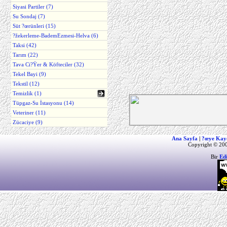
Siyasi Partiler (7)
Su Sondaj (7)
Süt ?œrünleri (15)
?žekerleme-BademEzmesi-Helva (6)
Taksi (42)
Tarım (22)
Tava Ci?Ÿer & Köfteciler (32)
Tekel Bayi (9)
Tekstil (12)
Temizlik (1)
Tüpgaz-Su İstasyonu (14)
Veteriner (11)
Zücaciye (9)
Ana Sayfa
|
?œye Kay
Copyright © 200
Bir
Ed