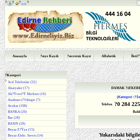
?
?
?
?
Anasayfa
?œye Kaydı
?œcretsiz Kayıt
Alfabetik
İleti
?
Kategori
?
Acil Telefonlar (52)
Akaryakıt (17)
DAMAK ?žEKERL
Alı?Ÿveri?Ÿ Merkezi (10)
(Kategori :?
Anahtarcı/?‡ilingir (7)
?0 284 225
Telefon
Avukat (108)
BANKA (20)
Balı
Bar (28)
BASIN (28)
Beyaz E?Ÿya (15)
Yukarıdaki bilgil
Beyaz-Elekt. Servis (14)