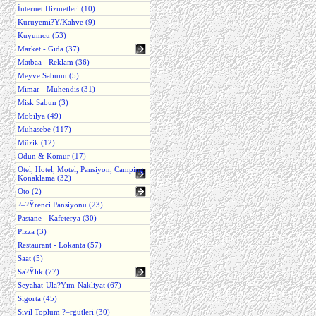
İnternet Hizmetleri (10)
Kuruyemi?Ÿ/Kahve (9)
Kuyumcu (53)
Market - Gıda (37)
Matbaa - Reklam (36)
Meyve Sabunu (5)
Mimar - Mühendis (31)
Misk Sabun (3)
Mobilya (49)
Muhasebe (117)
Müzik (12)
Odun & Kömür (17)
Otel, Hotel, Motel, Pansiyon, Camping,
Konaklama (32)
Oto (2)
?–?Ÿrenci Pansiyonu (23)
Pastane - Kafeterya (30)
Pizza (3)
Restaurant - Lokanta (57)
Saat (5)
Sa?Ÿlık (77)
Seyahat-Ula?Ÿım-Nakliyat (67)
Sigorta (45)
Sivil Toplum ?–rgütleri (30)