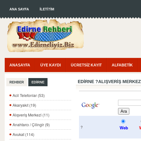
ANA SAYFA
İLETİ?İM
ANASAYFA
ÜYE KAYDI
ÜCRETSİZ KAYIT
ALFABETİK
EDIRNE
?ALIŞVERIŞ MERKEZ
REHBER
EDİRNE
Acil Telefonlar (53)
Akaryakıt (19)
Alışveriş Merkezi (11)
Anahtarcı / Çilingir (9)
?
Web
Avukat (114)