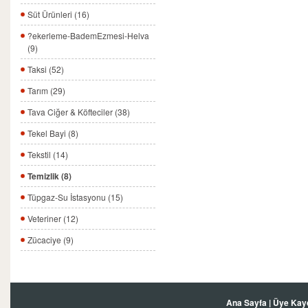
Süt Ürünleri (16)
?ekerleme-BademEzmesi-Helva
(9)
Taksi (52)
Tarım (29)
Tava Ciğer & Köfteciler (38)
Tekel Bayi (8)
Tekstil (14)
Temizlik (8)
Tüpgaz-Su İstasyonu (15)
Veteriner (12)
Zücaciye (9)
Ana Sayfa
|
Üye Kay