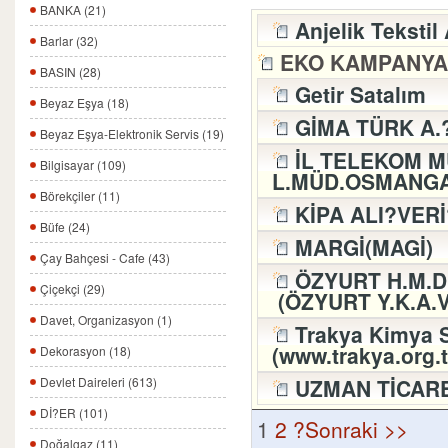
BANKA (21)
Anjelik Tekstil
Barlar (32)
EKO KAMPANYA
BASIN (28)
Getir Satalım
Beyaz Eşya (18)
GİMA TÜRK A.?
Beyaz Eşya-Elektronik Servis (19)
İL TELEKOM M
Bilgisayar (109)
L.MÜD.OSMANGA
Börekçiler (11)
KİPA ALI?VER
Büfe (24)
MARGİ(MAGİ)
Çay Bahçesi - Cafe (43)
ÖZYURT H.M.D.T.
Çiçekçi (29)
(ÖZYURT Y.K.A.V
Davet, Organizasyon (1)
Trakya Kimya 
(www.trakya.org.tr
Dekorasyon (18)
UZMAN TİCAR
Devlet Daireleri (613)
Dİ?ER (101)
1
2
?Sonraki >>
Doğalgaz (11)