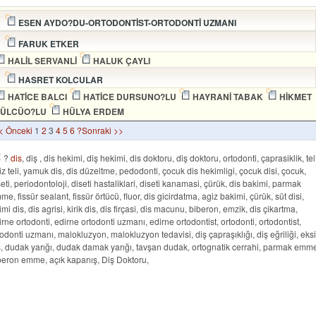
ESEN AYDO?DU-ORTODONTİST-ORTODONTİ UZMANI
FARUK ETKER
HALİL SERVANLİ
HALUK ÇAYLI
HASRET KOLCULAR
HATİCE BALCI
HATİCE DURSUNO?LU
HAYRANİ TABAK
HİKMET
ÜLCÜO?LU
HÜLYA ERDEM
< Önceki
1
2
3
4
5
6
?Sonraki >>
?
dis
, diş , dis hekimi, diş hekimi, dis doktoru, diş doktoru, ortodonti, çaprasiklik, tel
iz teli, yamuk dis, dis düzeltme, pedodonti, çocuk dis hekimligi, çocuk disi, çocuk,
seti, periodontoloji, diseti hastaliklari, diseti kanamasi, çürük, dis bakimi, parmak
me, fissür sealant, fissür örtücü, fluor, dis gicirdatma, agiz bakimi, çürük, süt disi,
mi dis, dis agrisi, kirik dis, dis firçasi, dis macunu, biberon, emzik, dis çikartma,
irne ortodonti, edirne ortodonti uzmanı, edirne ortodontist, ortodonti, ortodontist,
todonti uzmanı, malokluzyon, malokluzyon tedavisi, diş çapraşıklığı, diş eğriliği, eks
ş, dudak yarığı, dudak damak yarığı, tavşan dudak, ortognatik cerrahi, parmak emm
beron emme, açık kapanış, Diş Doktoru,