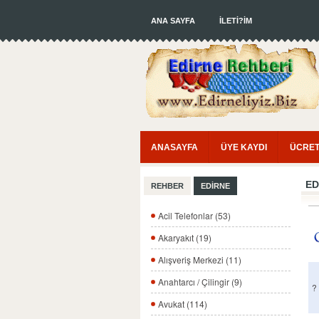
ANA SAYFA
İLETİ?İM
ANASAYFA
ÜYE KAYDI
ÜCRET
ED
REHBER
EDİRNE
Acil Telefonlar (53)
Akaryakıt (19)
Alışveriş Merkezi (11)
Anahtarcı / Çilingir (9)
?
Avukat (114)