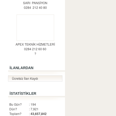
SARI PANSİYON
0284 212 40 80
APEX TEKNİK HİZMETLERİ
0284 212 60 60
?
İLANLARDAN
Ücretsiz İlan Kaydı
İSTATİSTİKLER
Bu Gün?
: 194
Dün?
: 7,921
Toplam?
:
43,657,842