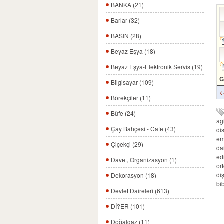
BANKA (21)
Barlar (32)
BASIN (28)
Beyaz Eşya (18)
Beyaz Eşya-Elektronik Servis (19)
G
Bilgisayar (109)
<
Börekçiler (11)
Büfe (24)
ag
Çay Bahçesi - Cafe (43)
di
em
Çiçekçi (29)
dai
ed
Davet, Organizasyon (1)
or
di
Dekorasyon (18)
bi
Devlet Daireleri (613)
Dİ?ER (101)
Doğalgaz (11)