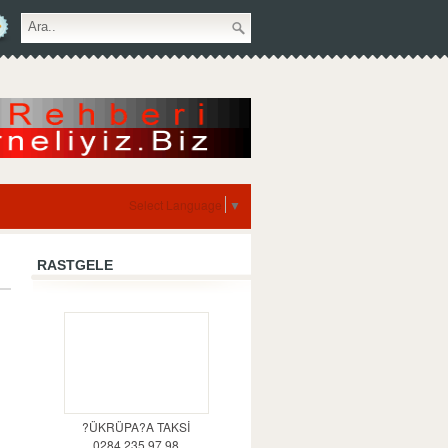
Select Language
▼
RASTGELE
?ÜKRÜPA?A TAKSİ
0284 235 97 98