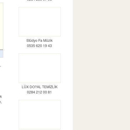
Stüdyo Fa Müzik
0535 620 19 43
,
LÜX DO?AL TEMİZLİK
0284 212 00 81
ik
e,