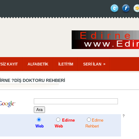
»
SİZ KAYIT
ALFABETİK
İLETİ?İM
SERİ İLAN
IRNE
?DIŞ DOKTORU
REHBERI
?
Edirne
Edirne
Web
Web
Rehberi