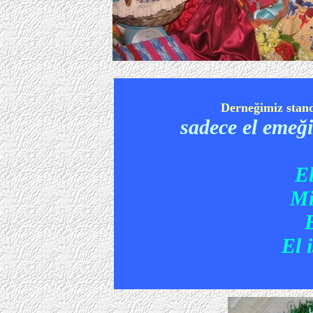
Derneğimiz stand
sadece el emeği
El
Mi
El 