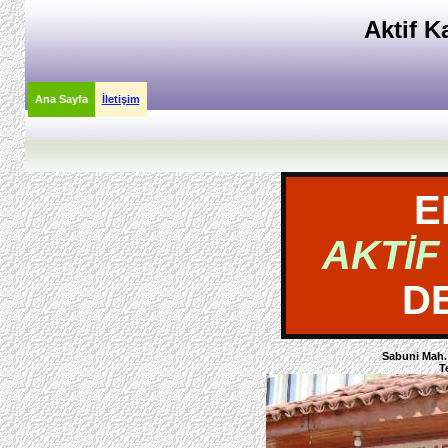
Aktif K
Ana Sayfa
İletişim
E
AKTİF
D
Sabuni Mah.
T