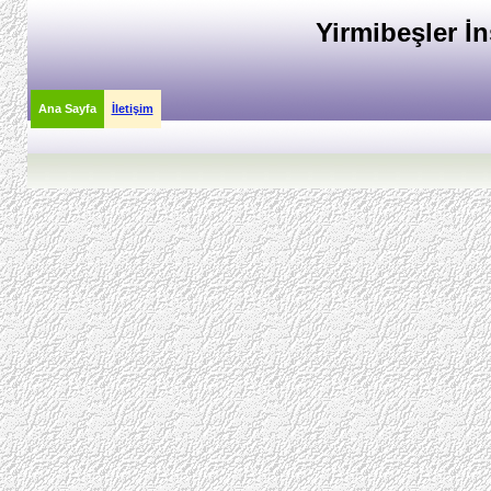
Yirmibeşler İn
Ana Sayfa
İletişim