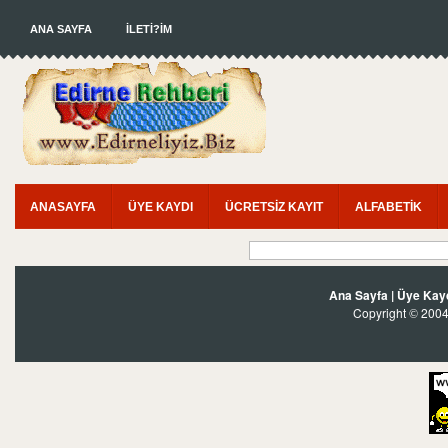
ANA SAYFA
İLETİ?İM
ANASAYFA
ÜYE KAYDI
ÜCRETSİZ KAYIT
ALFABETİK
Ana Sayfa
|
Üye Kay
Copyright
2004?
©