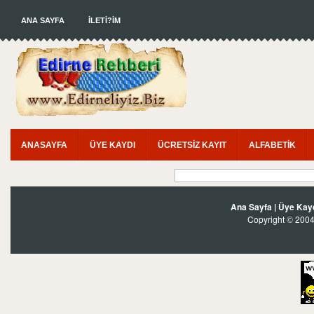
ANA SAYFA
İLETİ?İM
ANASAYFA
ÜYE KAYDI
ÜCRETSİZ KAYIT
ALFABETİK
Ana Sayfa
|
Üye Kay
Copyright
2004?
©