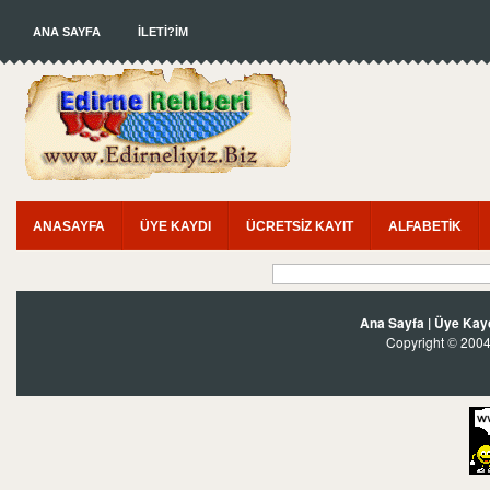
ANA SAYFA
İLETİ?İM
ANASAYFA
ÜYE KAYDI
ÜCRETSİZ KAYIT
ALFABETİK
Ana Sayfa
|
Üye Kay
Copyright
2004?
©