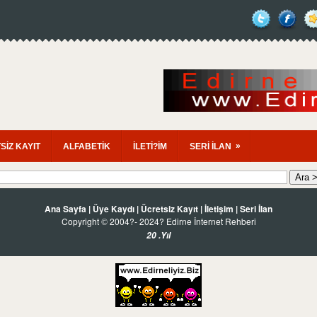
»
SİZ KAYIT
ALFABETİK
İLETİ?İM
SERİ İLAN
Ana Sayfa
|
Üye Kaydı
|
Ücretsiz Kayıt
|
İletişim
|
Seri İlan
Copyright
2004?- 2024? Edirne İnternet Rehberi
©
20 .Yıl