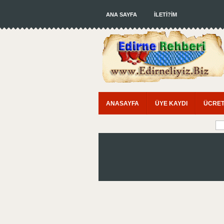
ANA SAYFA
İLETİ?İM
ANASAYFA
ÜYE KAYDI
ÜCRET