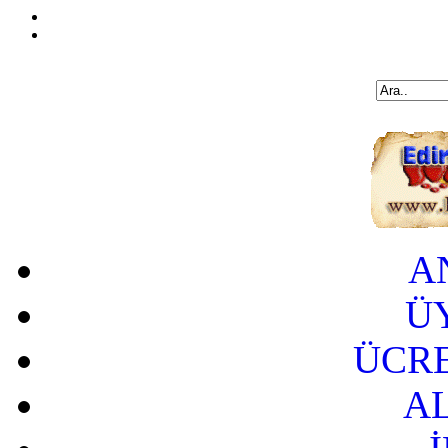
A
Ü
ÜCRE
A