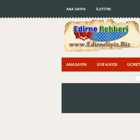
ANA SAYFA
İLETİ?İM
ANASAYFA
ÜYE KAYDI
ÜCRET