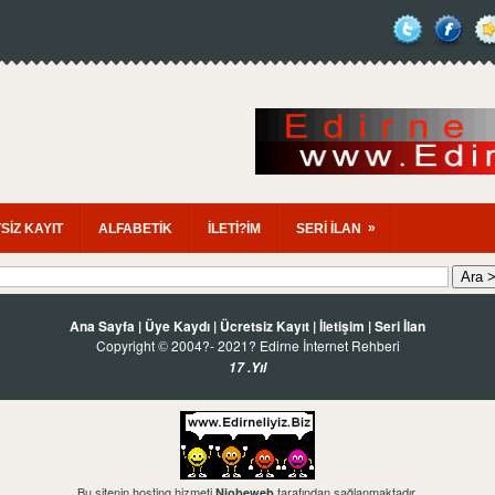
»
SİZ KAYIT
ALFABETİK
İLETİ?İM
SERİ İLAN
Ana Sayfa
|
Üye Kaydı
|
Ücretsiz Kayıt
|
İletişim
|
Seri İlan
Copyright
2004?- 2021? Edirne İnternet Rehberi
©
17 .Yıl
Bu sitenin hosting hizmeti
tarafından sağlanmaktadır.
Niobeweb