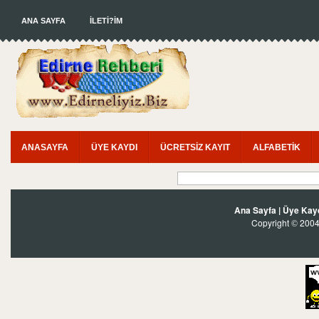
ANA SAYFA
İLETİ?İM
ANASAYFA
ÜYE KAYDI
ÜCRETSİZ KAYIT
ALFABETİK
Ana Sayfa
|
Üye Kay
Copyright
2004?
©