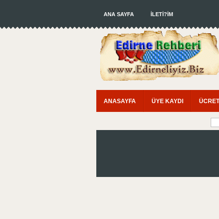
ANA SAYFA
İLETİ?İM
ANASAYFA
ÜYE KAYDI
ÜCRET