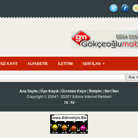
»
SİZ KAYIT
ALFABETİK
İLETİ?İM
SERİ İLAN
Ana Sayfa
|
Üye Kaydı
|
Ücretsiz Kayıt
|
İletişim
|
Seri İlan
Copyright
2004?- 2020? Edirne İnternet Rehberi
©
16 .Yıl