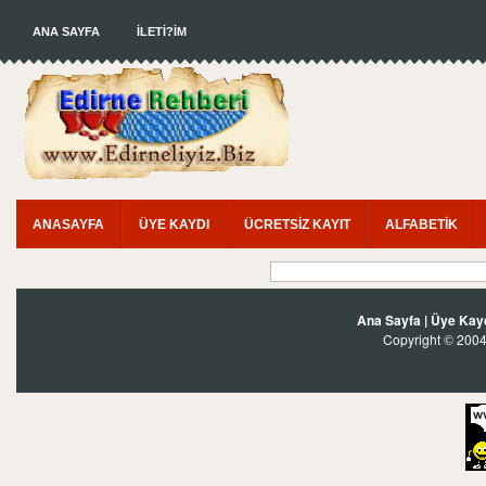
ANA SAYFA
İLETİ?İM
ANASAYFA
ÜYE KAYDI
ÜCRETSİZ KAYIT
ALFABETİK
Ana Sayfa
|
Üye Kay
Copyright
2004?
©