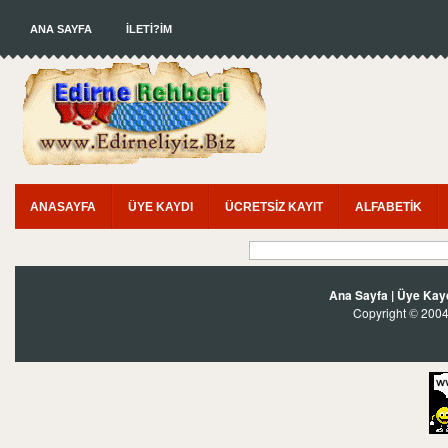
ANA SAYFA
İLETİ?İM
ANASAYFA
ÜYE KAYDI
ÜCRETSİZ KAYIT
ALFABETİK
Ana Sayfa
|
Üye Kay
Copyright
2004?
©