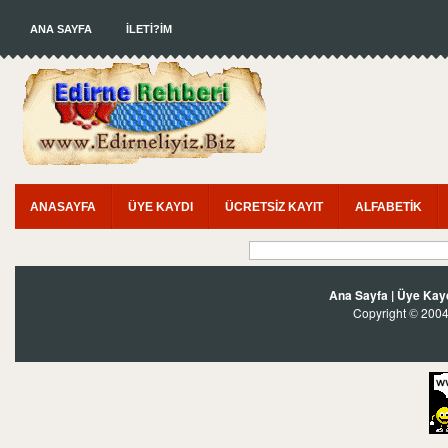
ANA SAYFA
İLETİ?İM
ANASAYFA
ÜYE KAYDI
ÜCRETSİZ KAYIT
ALFABETİK
Ana Sayfa
|
Üye Kay
Copyright
2004?
©