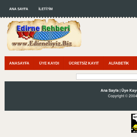
ANA SAYFA
İLETİ?İM
ANASAYFA
ÜYE KAYDI
ÜCRETSİZ KAYIT
ALFABETİK
Ana Sayfa
|
Üye Kay
Copyright
2004?
©