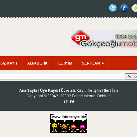
»
SİZ KAYIT
ALFABETİK
İLETİ?İM
SERİ İLAN
Ana Sayfa
|
Üye Kaydı
|
Ücretsiz Kayıt
|
İletişim
|
Seri İlan
Copyright
2004?- 2020? Edirne İnternet Rehberi
©
16 .Yıl