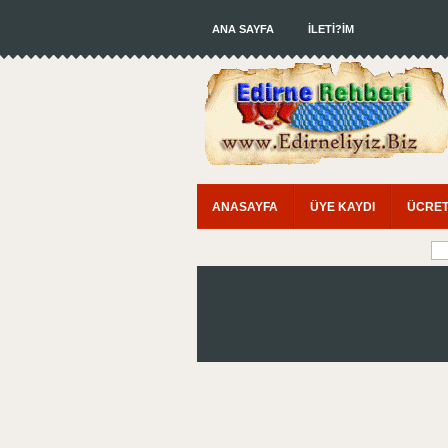
ANA SAYFA
İLETİ?İM
ANASAYFA
ÜYE KAYDI
ÜCRET