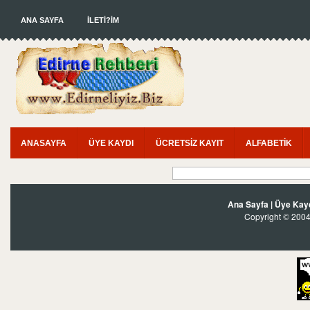
ANA SAYFA
İLETİ?İM
ANASAYFA
ÜYE KAYDI
ÜCRETSİZ KAYIT
ALFABETİK
Ana Sayfa
|
Üye Kay
Copyright
2004?
©