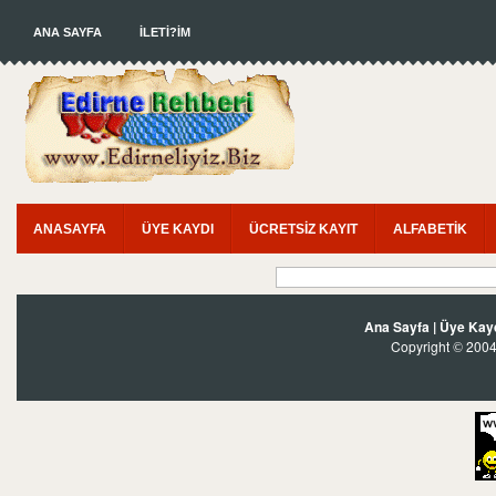
ANA SAYFA
İLETİ?İM
ANASAYFA
ÜYE KAYDI
ÜCRETSİZ KAYIT
ALFABETİK
Ana Sayfa
|
Üye Kay
Copyright
2004?
©