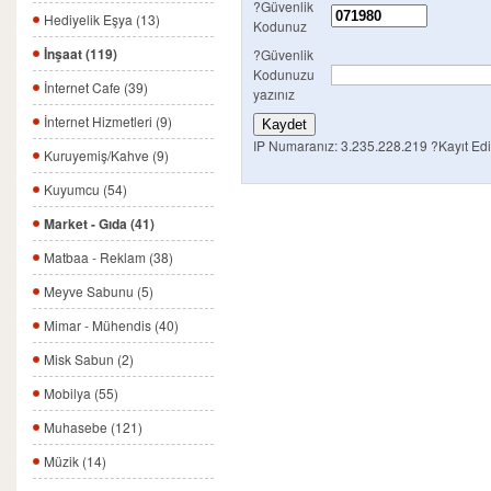
?Güvenlik
Hediyelik Eşya (13)
Kodunuz
İnşaat (119)
?Güvenlik
Kodunuzu
İnternet Cafe (39)
yazınız
İnternet Hizmetleri (9)
IP Numaranız: 3.235.228.219
?Kayıt Edi
Kuruyemiş/Kahve (9)
Kuyumcu (54)
Market - Gıda (41)
Matbaa - Reklam (38)
Meyve Sabunu (5)
Mimar - Mühendis (40)
Misk Sabun (2)
Mobilya (55)
Muhasebe (121)
Müzik (14)