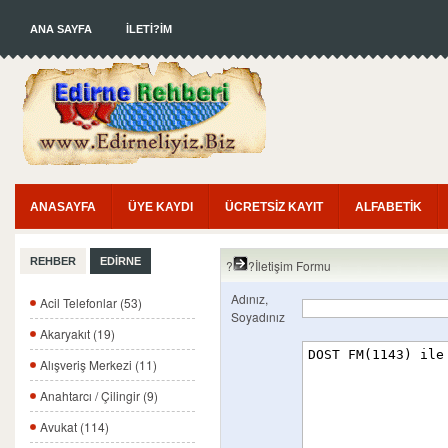
ANA SAYFA
İLETİ?İM
ANASAYFA
ÜYE KAYDI
ÜCRETSİZ KAYIT
ALFABETİK
REHBER
EDİRNE
?
?İletişim Formu
Adınız,
Acil Telefonlar (53)
Soyadınız
Akaryakıt (19)
Alışveriş Merkezi (11)
Anahtarcı / Çilingir (9)
Avukat (114)