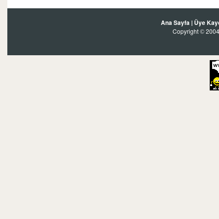
Ana Sayfa
|
Üye Kay
Copyright
2004?
©