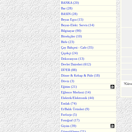
BANKA (20)
Bar (28)
BASIN (28)
Beyaz Eşya (15)
Beyaz-Elekt. Servis (14)
Bilgisayar (90)
Börekçiler (10)
Büfe (23)
Çay Bahçesi - Cafe (35)
Çiçekçi (24)
Dekorasyon (13)
Devlet Daireleri (612)
Dİ?ER (88)
Döner & Kebap & Pide (18)
Döviz (3)
?Güve
Eğitim (21)
Eğlence Merkezi (14)
Elektrik/Elektronik (44)
Emlak (74)
Et/Balık Ürünleri (9)
Ferforje (5)
Fotoğraf (17)
Giyim (39)
Gümrükleme (21)