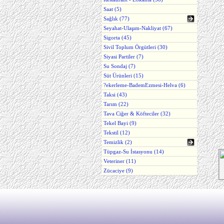
Saat (5)
Sağlık (77)
Seyahat-Ulaşım-Nakliyat (67)
Sigorta (45)
Sivil Toplum Örgütleri (30)
Siyasi Partiler (7)
Su Sondaj (7)
Süt Ürünleri (15)
?ekerleme-BademEzmesi-Helva (6)
Taksi (43)
Tarım (22)
Tava Ciğer & Köfteciler (32)
Tekel Bayi (9)
Tekstil (12)
Temizlik (2)
Tüpgaz-Su İstasyonu (14)
Veteriner (11)
Zücaciye (9)