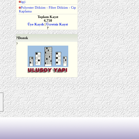
işçi
Sayfa Ziyaret Edildi
Polyester Döküm - Fiber Döküm - Ctp
Toplam Kategori
Kaplama
107
Toplam Kayıt
4,750
Üye Kaydı
|
Ücretsiz Kayıt
?
?
Destek
?
Meriç Gazetesi