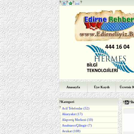
?
?
?
?
Anasayfa
Üye Kaydı
Ücretsiz 
?
Kategori
?
?İl
?
Acil Telefonlar (52)
Akaryakıt (17)
Alışveriş Merkezi (10)
Anahtarcı/Çilingir (7)
Avukat (108)