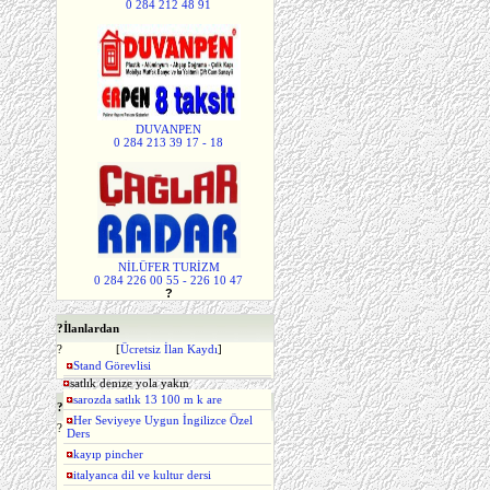
0 284 212 48 91
DUVANPEN
0 284 213 39 17 - 18
NİLÜFER TURİZM
0 284 226 00 55 - 226 10 47
?
?
İlanlardan
?
[
Ücretsiz İlan Kaydı
]
Stand Görevlisi
satlık denıze yola yakın
sarozda satlık 13 100 m k are
?
Istatistikler
Her Seviyeye Uygun İngilizce Özel
?
Ders
kayıp pincher
Bu Gün
: 4,526
Dün
: 11,359
italyanca dil ve kultur dersi
Toplam
:
12,382,499