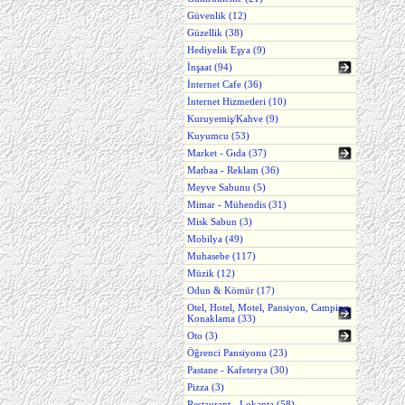
Güvenlik (12)
Güzellik (38)
Hediyelik Eşya (9)
İnşaat (94)
İnternet Cafe (36)
İnternet Hizmetleri (10)
Kuruyemiş/Kahve (9)
Kuyumcu (53)
Market - Gıda (37)
Matbaa - Reklam (36)
Meyve Sabunu (5)
Mimar - Mühendis (31)
Misk Sabun (3)
Mobilya (49)
Muhasebe (117)
Müzik (12)
Odun & Kömür (17)
Otel, Hotel, Motel, Pansiyon, Camping,
Konaklama (33)
Oto (3)
Öğrenci Pansiyonu (23)
Pastane - Kafeterya (30)
Pizza (3)
Restaurant - Lokanta (58)