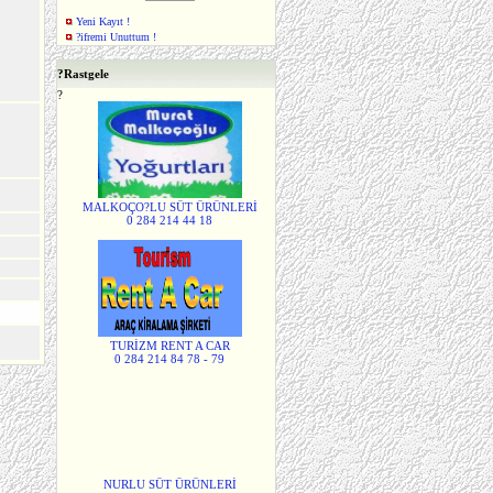
Yeni Kayıt !
?ifremi Unuttum !
?
Rastgele
?
MALKOÇO?LU SÜT ÜRÜNLERİ
0 284 214 44 18
TURİZM RENT A CAR
0 284 214 84 78 - 79
NURLU SÜT ÜRÜNLERİ