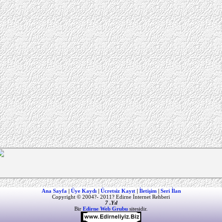
Ana Sayfa
|
Üye Kaydı
|
Ücretsiz Kayıt
|
İletişim
|
Seri İlan
Copyright © 2004?- 2011? Edirne İnternet Rehberi
7 .Yıl
Bir
Edirne Web Grubu
sitesidir.