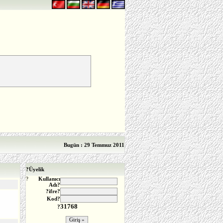
Bugün : 29 Temmuz 2011
?
Üyelik
?
Kullanıcı
Adı?
?ifre?
Kod?
31768
?