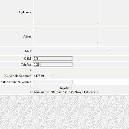
Açıklama
Adres
Mail
GSM
Telefon
?
?Güvenlik Kodunuz
nlik Kodunuzu yazınız
IP Numaranız: 204.236.235.245
?Kayıt Edilecektir.