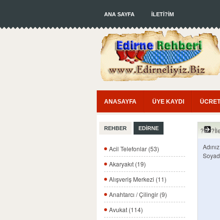
ANA SAYFA
İLETİ?İM
ANASAYFA
ÜYE KAYDI
ÜCRET
REHBER
EDİRNE
?
?İl
Adınız
Acil Telefonlar (53)
Soyad
Akaryakıt (19)
Alışveriş Merkezi (11)
Anahtarcı / Çilingir (9)
Avukat (114)