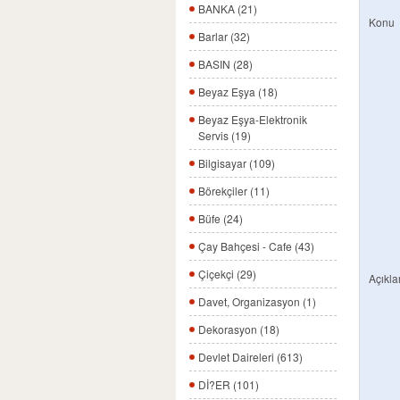
BANKA (21)
Konu
Barlar (32)
BASIN (28)
Beyaz Eşya (18)
Beyaz Eşya-Elektronik
Servis (19)
Bilgisayar (109)
Börekçiler (11)
Büfe (24)
Çay Bahçesi - Cafe (43)
Çiçekçi (29)
Açıkl
Davet, Organizasyon (1)
Dekorasyon (18)
Devlet Daireleri (613)
Dİ?ER (101)