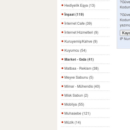
?Güve
Hediyelik Eşya (13)
Kodun
İnşaat (119)
?Güve
Kodun
İnternet Cafe (39)
yazını
İnternet Hizmetleri (9)
IP Nu
Kuruyemiş/Kahve (9)
Kuyumcu (54)
Market - Gıda (41)
Matbaa - Reklam (38)
Meyve Sabunu (5)
Mimar - Mühendis (40)
Misk Sabun (2)
Mobilya (55)
Muhasebe (121)
Müzik (14)