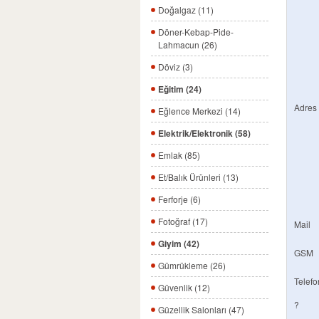
Doğalgaz (11)
Döner-Kebap-Pide-
Lahmacun (26)
Döviz (3)
Eğitim (24)
Adres
Eğlence Merkezi (14)
Elektrik/Elektronik (58)
Emlak (85)
Et/Balık Ürünleri (13)
Ferforje (6)
Fotoğraf (17)
Mail
Giyim (42)
GSM
Gümrükleme (26)
Telefo
Güvenlik (12)
?
Güzellik Salonları (47)