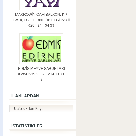
MAKROWİN CAM BALKON, KI?
BAHÇESİ EDİRNE ÜRETİCİ BAYİİ
0284 214 34 33
EDMİS MEYVE SABUNLARI
0 284 236 31 37 - 214 11 71
?
İLANLARDAN
Ücretsiz İlan Kaydı
İSTATİSTİKLER