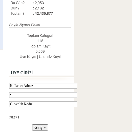
Bu Gün?
: 2,953
Dün?
: 2,182
Toplam?
:
42,435,877
Sayfa Ziyaret Edildi
Toplam Kategori
118
Toplam Kayıt
5,509
Üye Kaydı
|
Ücretsiz Kayıt
ÜYE GİRİ?İ
78271