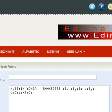
»
SİZ KAYIT
ALFABETİK
İLETİ?İM
SERİ İLAN
etişim Formu
,
ınız