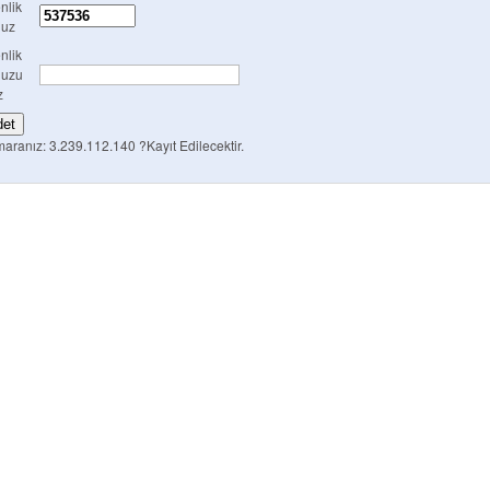
nlik
uz
nlik
uzu
z
maranız: 3.239.112.140
?Kayıt Edilecektir.