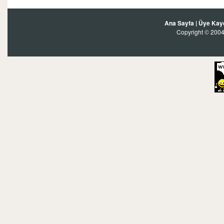
Ana Sayfa
|
Üye Kay
Copyright
2004?
©