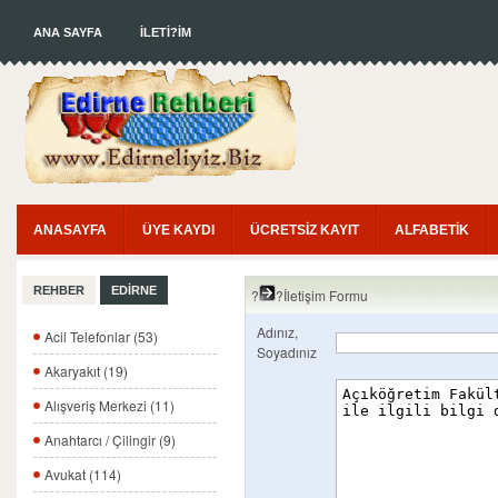
ANA SAYFA
İLETİ?İM
ANASAYFA
ÜYE KAYDI
ÜCRETSİZ KAYIT
ALFABETİK
REHBER
EDİRNE
?
?İletişim Formu
Adınız,
Acil Telefonlar (53)
Soyadınız
Akaryakıt (19)
Alışveriş Merkezi (11)
Anahtarcı / Çilingir (9)
Avukat (114)