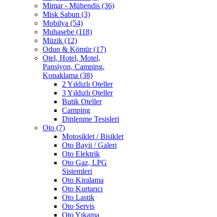
Mimar - Mühendis (36)
Misk Sabun (3)
Mobilya (54)
Muhasebe (118)
Müzik (12)
Odun & Kömür (17)
Otel, Hotel, Motel,
Pansiyon, Camping,
Konaklama (38)
2 Yıldızlı Oteller
3 Yıldızlı Oteller
Butik Oteller
Camping
Dinlenme Tesisleri
Oto (7)
Motosiklet / Bisiklet
Oto Bayii / Galeri
Oto Elektrik
Oto Gaz, LPG
Sistemleri
Oto Kiralama
Oto Kurtarıcı
Oto Lastik
Oto Servis
Oto Yıkama