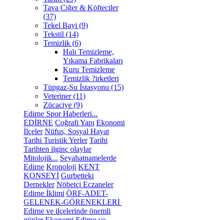
Tava Ciğer & Köfteciler
(37)
Tekel Bayi (9)
Tekstil (14)
Temizlik (6)
Halı Temizleme,
Yıkama Fabrikaları
Kuru Temizleme
Temizlik ?irketleri
Tüpgaz-Su İstasyonu (15)
Veteriner (11)
Zücaciye (9)
Edirne Spor Haberleri...
EDİRNE
Coğrafi Yapı
Ekonomi
İlçeler
Nüfus, Sosyal Hayat
Tarihi Turistik Yerler
Tarihi
Tarihten ilginç olaylar
Mitolojik...
Seyahatnamelerde
Edirne
Kronoloji
KENT
KONSEYİ
Gurbetteki
Dernekler
Nöbetçi Eczaneler
Edirne İklimi
ÖRF-ADET-
GELENEK-GÖRENEKLERİ
Edirne ve ilçelerinde önemli
günler
Ekonomi
Edirne ve