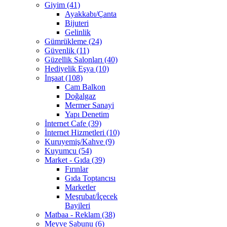
Giyim (41)
Ayakkabı/Çanta
Bijuteri
Gelinlik
Gümrükleme (24)
Güvenlik (11)
Güzellik Salonları (40)
Hediyelik Eşya (10)
İnşaat (108)
Cam Balkon
Doğalgaz
Mermer Sanayi
Yapı Denetim
İnternet Cafe (39)
İnternet Hizmetleri (10)
Kuruyemiş/Kahve (9)
Kuyumcu (54)
Market - Gıda (39)
Fırınlar
Gıda Toptancısı
Marketler
Meşrubat/İçecek
Bayileri
Matbaa - Reklam (38)
Meyve Sabunu (6)