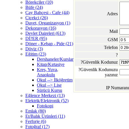
Börekçiler (10)
Büfe (24)
Çay Bahçesi - Cafe (44)
Adres
Çiçekçi (26)
Davet, Organizasyon (1)
Dekorasyon (16)
Mail
Devlet Daireleri (613)
Dİ?ER (95)
GSM
Döner - Kebap - Pide (21)
Telefon
Döviz (3)
Eğitim (23)
?
Dershaneler/Kurslar
?Güvenlik Kodunuz
Kitap/Kırtasiye
Kreş, Yuva,
?Güvenlik Kodunuzu
Anaokulu
yazınız
Okul --> İlköğretim
Okul --> Lise
IP Numaranı
Sürücü Kursu
Eğlence Merkezi (13)
Elektrik/Elektronik (52)
Fotokopi
Emlak (80)
Et/Balık Ürünleri (11)
Ferforje (6)
Fotoğraf (17)