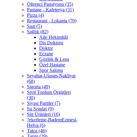
Öğrenci Pansiyonu (35)
Pastane - Kafeterya (31)
Pizza (4)
Restaurant - Lokanta (70)
Saat (5)
Sağlık (82)
Aile Hekimliği
Diş Doktoru
Doktor
Eczane
Gözlük & Lens
Özel Hastane
Spor Salonu
Seyahat-Ulaşım-Nakliyat
(68)
Sigorta (49)
Sivil Toplum Örgütleri
(30)
Siyasi Partiler (7)
Su Sondaj (9)
Süt Ürünleri (16)
?ekerleme-BademEzmesi-
Helva (6)
Taksi (46)
Tarım (29)