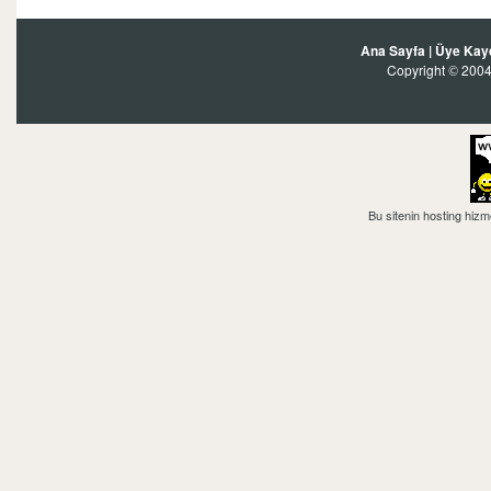
Ana Sayfa
|
Üye Kay
Copyright
2004?
©
Bu sitenin hosting hizm