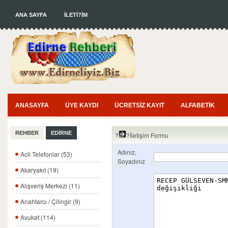
ANA SAYFA
İLETİ?İM
ANASAYFA
ÜYE KAYDI
ÜCRETSİZ KAYIT
ALFABETİK
REHBER
EDİRNE
?
?İletişim Formu
Adınız,
Acil Telefonlar (53)
Soyadınız
Akaryakıt (19)
Alışveriş Merkezi (11)
Anahtarcı / Çilingir (9)
Avukat (114)