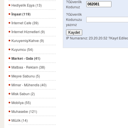
?Güvenlik
Hediyelik Eşya (13)
Kodunuz
İnşaat (119)
?Güvenlik
Kodunuzu
İnternet Cafe (39)
yazınız
İnternet Hizmetleri (9)
IP Numaranız: 23.20.20.52
?Kayıt Edilec
Kuruyemiş/Kahve (9)
Kuyumcu (54)
Market - Gıda (41)
Matbaa - Reklam (38)
Meyve Sabunu (5)
Mimar - Mühendis (40)
Misk Sabun (2)
Mobilya (55)
Muhasebe (121)
Müzik (14)