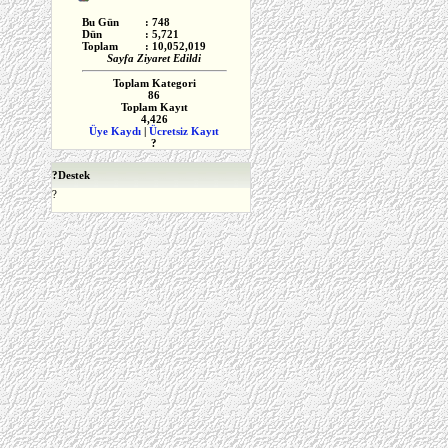
Bu Gün
: 748
Dün
: 5,721
Toplam
:
10,052,019
Sayfa Ziyaret Edildi
Toplam Kategori
86
Toplam Kayıt
4,426
Üye Kaydı
|
Ücretsiz Kayıt
?
?
Destek
?