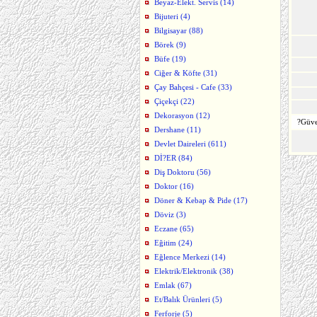
Beyaz-Elekt. Servis (14)
Bijuteri (4)
Bilgisayar (88)
Börek (9)
Büfe (19)
Ciğer & Köfte (31)
Çay Bahçesi - Cafe (33)
Çiçekçi (22)
Dekorasyon (12)
?Güve
Dershane (11)
Devlet Daireleri (611)
Dİ?ER (84)
Diş Doktoru (56)
Doktor (16)
Döner & Kebap & Pide (17)
Döviz (3)
Eczane (65)
Eğitim (24)
Eğlence Merkezi (14)
Elektrik/Elektronik (38)
Emlak (67)
Et/Balık Ürünleri (5)
Ferforje (5)