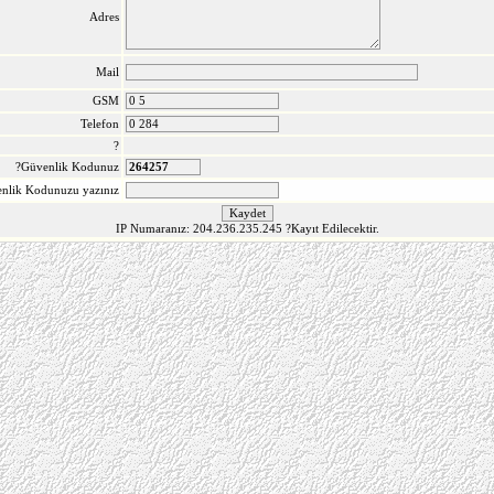
Adres
Mail
GSM
Telefon
?
?Güvenlik Kodunuz
nlik Kodunuzu yazınız
IP Numaranız: 204.236.235.245
?Kayıt Edilecektir.