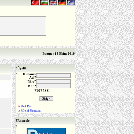
Bugün : 18 Ekim 2010
?
Üyelik
?
Kullanıcı
Adı?
?ifre?
Kod?
107438
?
Yeni Kayıt !
?ifremi Unuttum !
?
Rastgele
?