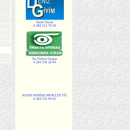
Deniz Giyim
0 284 212 70 30
Öz-Trakya Otogaz
0 284 236 26 04
SUSAN SONDAJ MÜH.LTD.?Tİ.
0 284 235 99 02