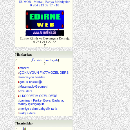
DUMOB - Mutfak, Banyo Mobilyaları
0 284 213 39 17 - 18
Edirne Kültür ve Dayanışma Derneği
0 284 214 22 22
?
?
İlanlardan
?
[
Ücretsiz İlan Kaydı
]
?
market
ÇOK UYGUN FİYATA ÖZEL DERS
kondisyon bisikleti
çocuk bakıcılığı
Matematik-Geometri
özel ders
İLKÖ?RETİM ÖZEL DERS
Laminant Parke, Boya, Badana,
Marley işleri yapılır
meriçe yakın bahçelik tarla
türkçe dersi
?
Istatistikler
?