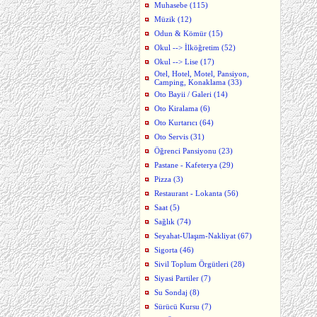
Muhasebe (115)
Müzik (12)
Odun & Kömür (15)
Okul --> İlköğretim (52)
Okul --> Lise (17)
Otel, Hotel, Motel, Pansiyon,
Camping, Konaklama (33)
Oto Bayii / Galeri (14)
Oto Kiralama (6)
Oto Kurtarıcı (64)
Oto Servis (31)
Öğrenci Pansiyonu (23)
Pastane - Kafeterya (29)
Pizza (3)
Restaurant - Lokanta (56)
Saat (5)
Sağlık (74)
Seyahat-Ulaşım-Nakliyat (67)
Sigorta (46)
Sivil Toplum Örgütleri (28)
Siyasi Partiler (7)
Su Sondaj (8)
Sürücü Kursu (7)