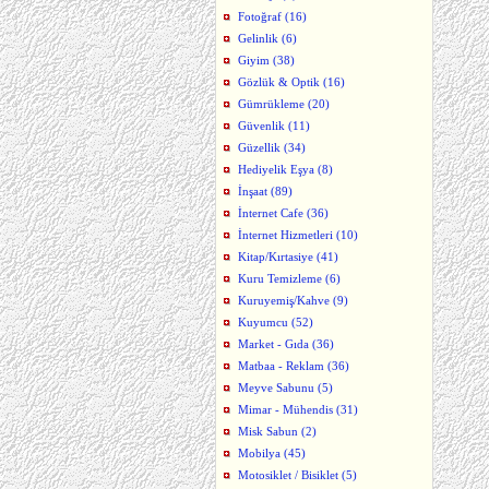
Fotoğraf (16)
Gelinlik (6)
Giyim (38)
Gözlük & Optik (16)
Gümrükleme (20)
Güvenlik (11)
Güzellik (34)
Hediyelik Eşya (8)
İnşaat (89)
İnternet Cafe (36)
İnternet Hizmetleri (10)
Kitap/Kırtasiye (41)
Kuru Temizleme (6)
Kuruyemiş/Kahve (9)
Kuyumcu (52)
Market - Gıda (36)
Matbaa - Reklam (36)
Meyve Sabunu (5)
Mimar - Mühendis (31)
Misk Sabun (2)
Mobilya (45)
Motosiklet / Bisiklet (5)