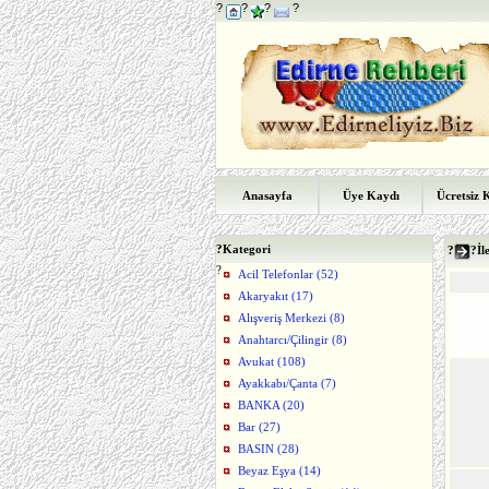
?
?
?
?
Anasayfa
Üye Kaydı
Ücretsiz 
?
Kategori
?
?İl
?
Acil Telefonlar (52)
Akaryakıt (17)
Alışveriş Merkezi (8)
Anahtarcı/Çilingir (8)
Avukat (108)
Ayakkabı/Çanta (7)
BANKA (20)
Bar (27)
BASIN (28)
Beyaz Eşya (14)