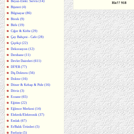
Beyaz-Elekt. Servis (14)
Hit?
?
918
Bijuteri (4)
Bilgisayar (86)
Börek (9)
Büfe (19)
Ciğer & Köfte (29)
Çay Bahçesi - Cafe (28)
Çiçekçi (22)
Dekorasyon (12)
Dershane (11)
Devlet Daireleri (611)
Dİ?ER (77)
Diş Doktoru (56)
Doktor (16)
Döner & Kebap & Pide (16)
Döviz (3)
Eczane (65)
Eğitim (22)
Eğlence Merkezi (14)
Elektrik/Elektronik (37)
Emlak (67)
Et/Balık Ürünleri (5)
Ferforje (5)