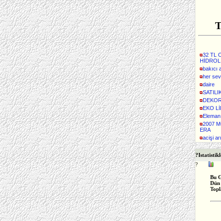
T
32 TL
HİDROL
bakıcı 
her sev
daire
SATILI
DEKO
EKO L
Eleman
2007 
ERA
acişi a
?
Istatistik
?
Bu 
Dün
Top