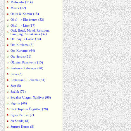
Muhasebe (114)
Müzik (12)
Odun & Kömür (15)
Okul --> İlköğretim (52)
Okul --> Lise (17)
Otel, Hotel, Motel, Pansiyon,
Camping, Konaklama (32)
Oto Bayii / Galeri (14)
Oto Kiralama (6)
Oto Kurtarıcı (64)
Oto Servis (31)
Öğrenci Pansiyonu (15)
Pastane - Kafeterya (28)
Pizza (3)
Restaurant - Lokanta (54)
Saat (5)
Sağlık (73)
Seyahat-Ulaşım-Nakliyat (66)
Sigorta (46)
Sivil Toplum Örgütleri (28)
Siyasi Partiler (7)
Su Sondaj (8)
Sürücü Kursu (5)