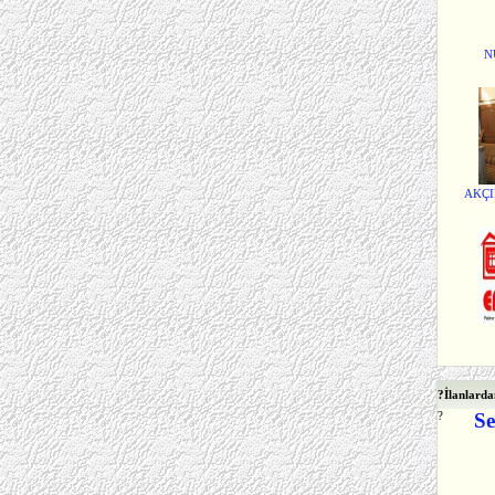
N
AKÇI
?
İlanlarda
?
Se