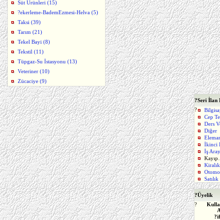
Süt Ürünleri (15)
?ekerleme-BademEzmesi-Helva (5)
Taksi (39)
Tarım (21)
Tekel Bayi (8)
Tekstil (11)
Tüpgaz-Su İstasyonu (13)
Veteriner (10)
Zücaciye (9)
?
Seri İlan
?
Bilgis
Cep Te
Ders V
Diğer
Elema
İkinci
İş Ara
Kayı
Kiralı
Otomo
Satılı
?
Üyelik
?
Kulla
A
?i