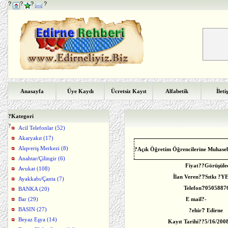
?
?
?
?
Anasayfa
Üye Kaydı
Ücretsiz Kayıt
Alfabetik
İleti
?
Kategori
?
Acil Telefonlar (52)
Akaryakıt (17)
Alışveriş Merkezi (8)
?Açık Öğretim Öğrencilerine Muhasebe
Anahtar/Çilingir (6)
Fiyat?
?
Görüşüle
Avukat (108)
İlan Veren?
?
Sıtkı ?
Ayakkabı/Çanta (7)
Telefon
?
0505887
BANKA (20)
Bar (29)
E mail
?-
BASIN (27)
?ehir
?
Edirne
Beyaz Eşya (14)
Kayıt Tarihi?
?
5/16/200