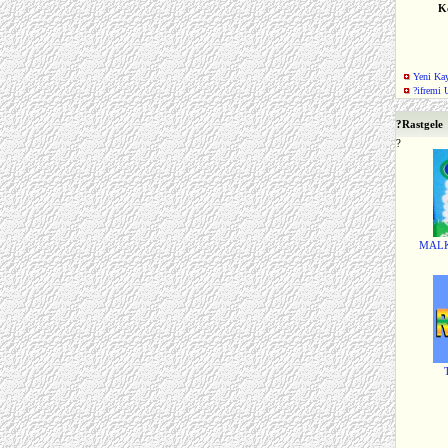
K
Yeni Kay
?ifremi 
?
Rastgele
?
MALK