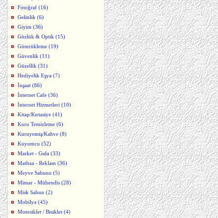
Fotoğraf (16)
Gelinlik (6)
Giyim (36)
Gözlük & Optik (15)
Gümrükleme (19)
Güvenlik (11)
Güzellik (31)
Hediyelik Eşya (7)
İnşaat (86)
İnternet Cafe (36)
İnternet Hizmetleri (10)
Kitap/Kırtasiye (41)
Kuru Temizleme (6)
Kuruyemiş/Kahve (8)
Kuyumcu (52)
Market - Gıda (33)
Matbaa - Reklam (36)
Meyve Sabunu (5)
Mimar - Mühendis (28)
Misk Sabun (2)
Mobilya (45)
Motosiklet / Bisiklet (4)