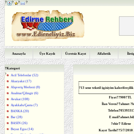
?
?
?
?
Anasayfa
Üye Kaydı
Ücretsiz Kayıt
Alfabetik
İleti
?
Kategori
?
Acil Telefonlar (52)
Akaryakıt (17)
Alışveriş Merkezi (8)
?13 sene tekstil işçisiyim kaloriferçili
Anahtar/Çilingir (6)
Fiyat?
?
900?TL
Avukat (108)
İlan Veren?
?
ahmet ?b
Ayakkabı/Çanta (7)
Telefon
?
0539331
BANKA (20)
Bar (28)
E mail
?ahmet.bi
BASIN (26)
?ehir
?
Edirne
Beyaz Eşya (14)
Kayıt Tarihi?
?
5/7/2010