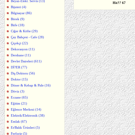
Beyaz-Elekt. Servis (13)
Hit?
?
67
Bijuteri (4)
Bilgisayar (86)
Börek (9)
Büfe (18)
Ciğer & Köfte (29)
Çay Bahçesi - Cafe (28)
Çiçekçi (22)
Dekorasyon (11)
Dershane (11)
Devlet Daireleri (611)
Dİ?ER (77)
Diş Doktoru (56)
Doktor (15)
Döner & Kebap & Pide (16)
Döviz (3)
Eczane (65)
Eğitim (21)
Eğlence Merkezi (14)
Elektrik/Elektronik (38)
Emlak (67)
Et/Balık Ürünleri (5)
Ferforje (5)