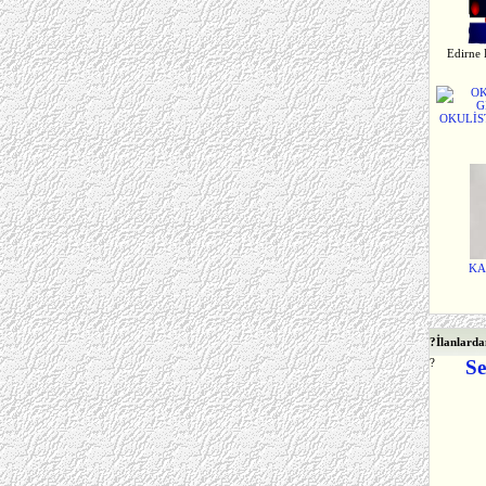
Edirne 
OKULİST
KA
?
İlanlarda
?
Se