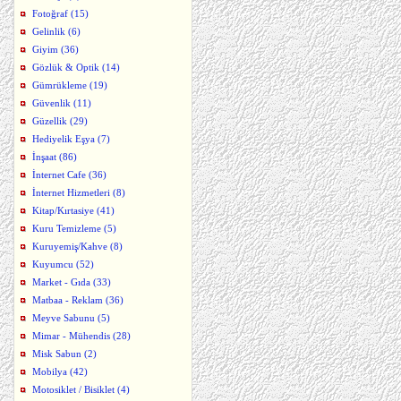
Fotoğraf (15)
Gelinlik (6)
Giyim (36)
Gözlük & Optik (14)
Gümrükleme (19)
Güvenlik (11)
Güzellik (29)
Hediyelik Eşya (7)
İnşaat (86)
İnternet Cafe (36)
İnternet Hizmetleri (8)
Kitap/Kırtasiye (41)
Kuru Temizleme (5)
Kuruyemiş/Kahve (8)
Kuyumcu (52)
Market - Gıda (33)
Matbaa - Reklam (36)
Meyve Sabunu (5)
Mimar - Mühendis (28)
Misk Sabun (2)
Mobilya (42)
Motosiklet / Bisiklet (4)