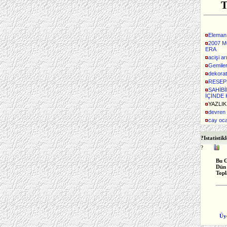
T
Eleman
2007 
ERA
acişi a
Gemile
dekorati
RESEP
SAHİB
İÇİNDE 
YAZLIK
devren 
cay oc
?
Istatistik
?
Bu 
Dün
Top
Üy