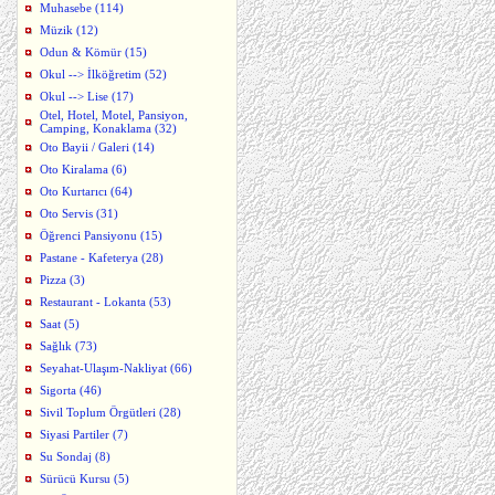
Muhasebe (114)
Müzik (12)
Odun & Kömür (15)
Okul --> İlköğretim (52)
Okul --> Lise (17)
Otel, Hotel, Motel, Pansiyon,
Camping, Konaklama (32)
Oto Bayii / Galeri (14)
Oto Kiralama (6)
Oto Kurtarıcı (64)
Oto Servis (31)
Öğrenci Pansiyonu (15)
Pastane - Kafeterya (28)
Pizza (3)
Restaurant - Lokanta (53)
Saat (5)
Sağlık (73)
Seyahat-Ulaşım-Nakliyat (66)
Sigorta (46)
Sivil Toplum Örgütleri (28)
Siyasi Partiler (7)
Su Sondaj (8)
Sürücü Kursu (5)