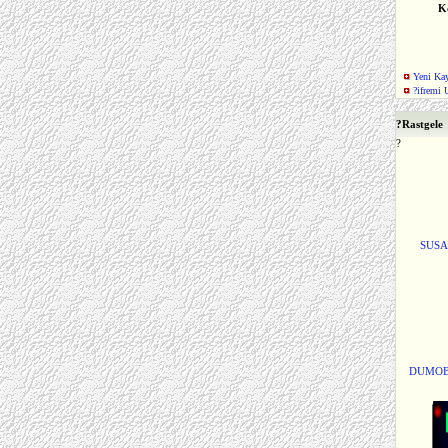
K
Yeni Kay
?ifremi 
?
Rastgele
?
SUSA
DUMOB -