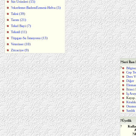
Süt Ürünleri (15)
?ekerleme-BademEzmesi-Helva (5)
Taksi (39)
Tarım (21)
Tekel Bayi (7)
Tekstil (11)
Tüpgaz-Su İstasyonu (13)
Veteriner (10)
Zücaciye (9)
?
Seri İlan
?
Bilgis
Cep Te
Ders V
Diğer
Elema
İkinci
İş Ara
Kayı
Kiralı
Otomo
Satılı
?
Üyelik
?
Kulla
A
?i