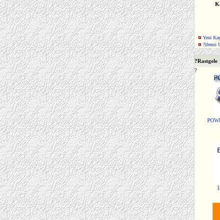
K
Yeni Kay
?ifremi 
?
Rastgele
?
POW
İ