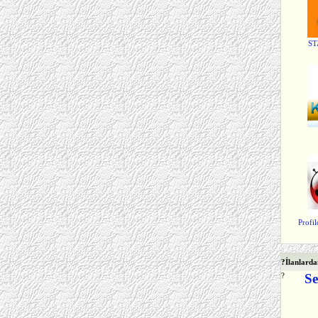
ST
Profi
?
İlanlarda
?
Se