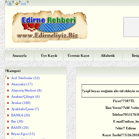
?
?
?
?
Anasayfa
Üye Kaydı
Ücretsiz Kayıt
Alfabetik
İleti
?
Kategori
?
Acil Telefonlar (52)
Akaryakıt (17)
Alışveriş Merkezi (8)
?yeşil beyaz eteğinin altı tül ekleyin r
Anahtar/Çilingir (6)
Fiyat?
?
50?TL
Avukat (108)
İlan Veren?
?
elif ?cebe
Ayakkabı/Çanta (7)
Telefon
?
0531763
BANKA (20)
Bar (28)
E mail
?sultan_h
BASIN (26)
?ehir
?
Edirne
Beyaz Eşya (15)
Kayıt Tarihi?
?
3/26/201