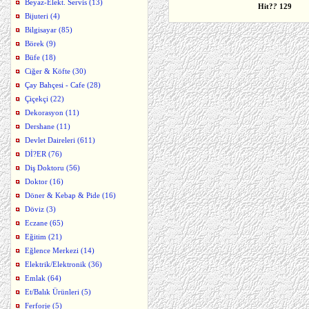
Beyaz-Elekt. Servis (13)
Hit?
?
129
Bijuteri (4)
Bilgisayar (85)
Börek (9)
Büfe (18)
Ciğer & Köfte (30)
Çay Bahçesi - Cafe (28)
Çiçekçi (22)
Dekorasyon (11)
Dershane (11)
Devlet Daireleri (611)
Dİ?ER (76)
Diş Doktoru (56)
Doktor (16)
Döner & Kebap & Pide (16)
Döviz (3)
Eczane (65)
Eğitim (21)
Eğlence Merkezi (14)
Elektrik/Elektronik (36)
Emlak (64)
Et/Balık Ürünleri (5)
Ferforje (5)