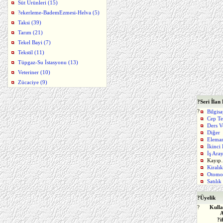
Süt Ürünleri (15)
?ekerleme-BademEzmesi-Helva (5)
Taksi (39)
Tarım (21)
Tekel Bayi (7)
Tekstil (11)
Tüpgaz-Su İstasyonu (13)
Veteriner (10)
Zücaciye (9)
?
Seri İlan
?
Bilgis
Cep Te
Ders V
Diğer
Elema
İkinci
İş Ara
Kayı
Kiralı
Otomo
Satılı
?
Üyelik
?
Kulla
A
?i