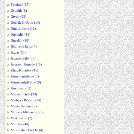
Fotoğraf (15)
Gelinlik (6)
Giyim (35)
Gözlük & Optik (14)
Gümrükleme (18)
Güvenlik (11)
Güzellik (28)
Hediyelik Eşya (7)
İnşaat (86)
İnternet Cafe (36)
İnternet Hizmetleri (8)
Kitap/Kırtasiye (41)
Kuru Temizleme (5)
Kuruyemiş/Kahve (8)
Kuyumcu (52)
Market - Gıda (33)
Matbaa - Reklam (36)
Meyve Sabunu (5)
Mimar - Mühendis (29)
Misk Sabun (2)
Mobilya (40)
Motosiklet / Bisiklet (4)