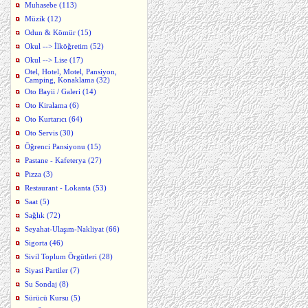
Muhasebe (113)
Müzik (12)
Odun & Kömür (15)
Okul --> İlköğretim (52)
Okul --> Lise (17)
Otel, Hotel, Motel, Pansiyon,
Camping, Konaklama (32)
Oto Bayii / Galeri (14)
Oto Kiralama (6)
Oto Kurtarıcı (64)
Oto Servis (30)
Öğrenci Pansiyonu (15)
Pastane - Kafeterya (27)
Pizza (3)
Restaurant - Lokanta (53)
Saat (5)
Sağlık (72)
Seyahat-Ulaşım-Nakliyat (66)
Sigorta (46)
Sivil Toplum Örgütleri (28)
Siyasi Partiler (7)
Su Sondaj (8)
Sürücü Kursu (5)