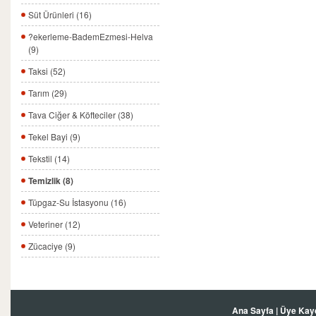
Süt Ürünleri (16)
?ekerleme-BademEzmesi-Helva
(9)
Taksi (52)
Tarım (29)
Tava Ciğer & Köfteciler (38)
Tekel Bayi (9)
Tekstil (14)
Temizlik (8)
Tüpgaz-Su İstasyonu (16)
Veteriner (12)
Zücaciye (9)
Ana Sayfa
|
Üye Kay