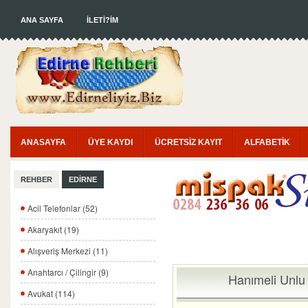
ANA SAYFA
İLETİ?İM
ANASAYFA
ÜYE KAYDI
ÜCRETSİZ KAYIT
ALFABETİK
REHBER
EDİRNE
Acil Telefonlar (52)
Akaryakıt (19)
Alışveriş Merkezi (11)
Anahtarcı / Çilingir (9)
Hanımeli Unlu
Avukat (114)