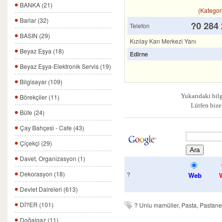
BANKA (21)
(Kategori
Barlar (32)
?0 284 
Telefon
BASIN (29)
Kızılay Kan Merkezi Yanı
Beyaz Eşya (18)
Edirne
Beyaz Eşya-Elektronik Servis (19)
Bilgisayar (109)
Yukarıdaki bilg
Börekçiler (11)
Lütfen bize
Büfe (24)
Çay Bahçesi - Cafe (43)
Çiçekçi (29)
Davet, Organizasyon (1)
Dekorasyon (18)
?
Web
Devlet Daireleri (613)
Dİ?ER (101)
?
Unlu mamüller, Pasta, Pastane 
Doğalgaz (11)