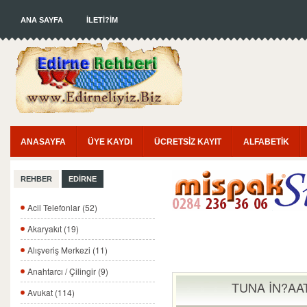
ANA SAYFA
İLETİ?İM
ANASAYFA
ÜYE KAYDI
ÜCRETSİZ KAYIT
ALFABETİK
REHBER
EDİRNE
Acil Telefonlar (52)
Akaryakıt (19)
Alışveriş Merkezi (11)
Anahtarcı / Çilingir (9)
TUNA İN?AAT
Avukat (114)