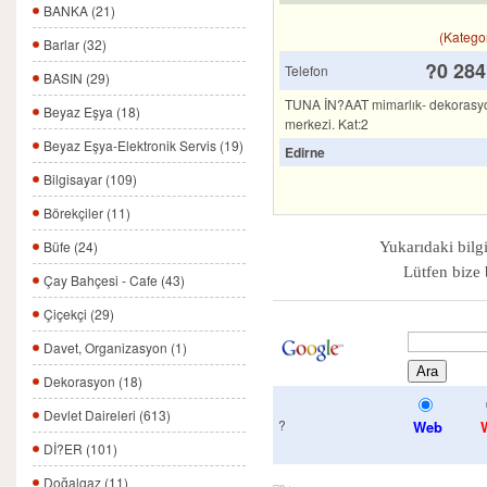
BANKA (21)
(Katego
Barlar (32)
?0 284
Telefon
BASIN (29)
TUNA İN?AAT mimarlık- dekorasyon-
Beyaz Eşya (18)
merkezi. Kat:2
Beyaz Eşya-Elektronik Servis (19)
Edirne
Bilgisayar (109)
Börekçiler (11)
Yukarıdaki bilgi
Büfe (24)
Lütfen bize 
Çay Bahçesi - Cafe (43)
Çiçekçi (29)
Davet, Organizasyon (1)
Dekorasyon (18)
Devlet Daireleri (613)
?
Web
Dİ?ER (101)
Doğalgaz (11)