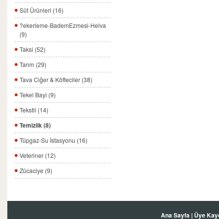
Süt Ürünleri (16)
?ekerleme-BademEzmesi-Helva
(9)
Taksi (52)
Tarım (29)
Tava Ciğer & Köfteciler (38)
Tekel Bayi (9)
Tekstil (14)
Temizlik (8)
Tüpgaz-Su İstasyonu (16)
Veteriner (12)
Zücaciye (9)
Ana Sayfa
|
Üye Kay