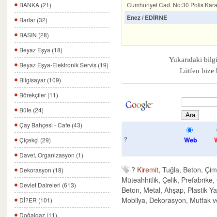
Cumhuriyet Cad. No:30 Polis Kara
BANKA (21)
Enez / EDİRNE
Barlar (32)
BASIN (28)
Beyaz Eşya (18)
Yukarıdaki bilgi
Beyaz Eşya-Elektronik Servis (19)
Lütfen bize 
Bilgisayar (109)
Börekçiler (11)
Büfe (24)
Çay Bahçesi - Cafe (43)
?
Web
Çiçekçi (29)
Davet, Organizasyon (1)
?
Kiremit
, Tuğla, Beton, Çim
Dekorasyon (18)
Müteahhitlik, Çelik, Prefabrike
Devlet Daireleri (613)
Beton, Metal, Ahşap, Plastik Y
Mobilya, Dekorasyon, Mutfak ve
Dİ?ER (101)
Doğalgaz (11)