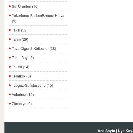
Süt Ürünleri (16)
?ekerleme-BademEzmesi-Helva
(9)
Taksi (52)
Tarım (29)
Tava Ciğer & Köfteciler (38)
Tekel Bayi (8)
Tekstil (14)
Temizlik (8)
Tüpgaz-Su İstasyonu (15)
Veteriner (12)
Zücaciye (9)
Ana Sayfa
|
Üye Kay