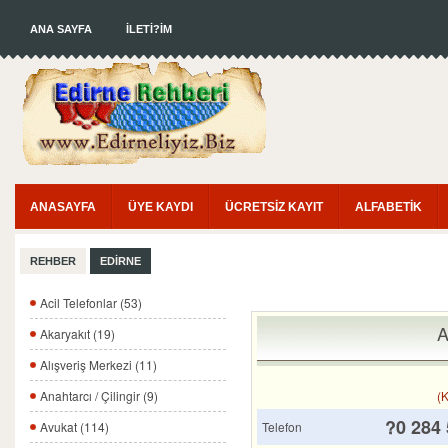
ANA SAYFA
İLETİ?İM
ANASAYFA
ÜYE KAYDI
ÜCRETSİZ KAYIT
ALFABETİK
REHBER
EDİRNE
Acil Telefonlar (53)
A
Akaryakıt (19)
Alışveriş Merkezi (11)
(K
Anahtarcı / Çilingir (9)
?0 284 
Telefon
Avukat (114)