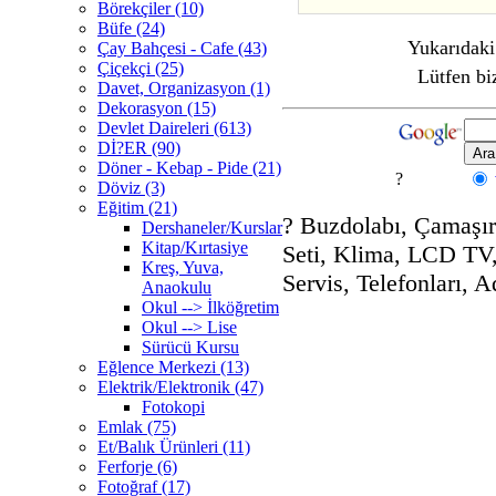
Börekçiler (10)
Büfe (24)
Yukarıdaki 
Çay Bahçesi - Cafe (43)
Çiçekçi (25)
Lütfen bi
Davet, Organizasyon (1)
Dekorasyon (15)
Devlet Daireleri (613)
Dİ?ER (90)
Döner - Kebap - Pide (21)
?
Döviz (3)
Eğitim (21)
?
Buzdolabı, Çamaşır 
Dershaneler/Kurslar
Kitap/Kırtasiye
Seti, Klima, LCD T
Kreş, Yuva,
Servis, Telefonları, 
Anaokulu
Okul --> İlköğretim
Okul --> Lise
Sürücü Kursu
Eğlence Merkezi (13)
Elektrik/Elektronik (47)
Fotokopi
Emlak (75)
Et/Balık Ürünleri (11)
Ferforje (6)
Fotoğraf (17)