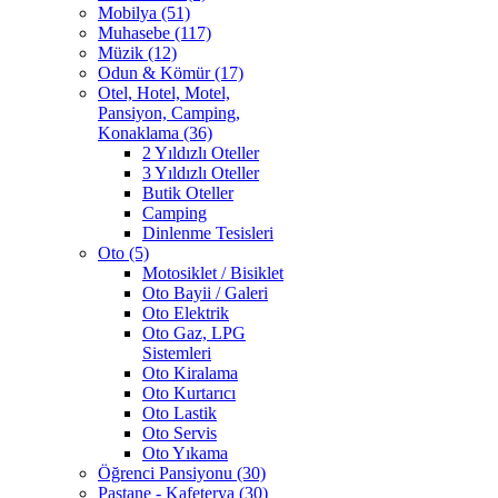
Mobilya (51)
Muhasebe (117)
Müzik (12)
Odun & Kömür (17)
Otel, Hotel, Motel,
Pansiyon, Camping,
Konaklama (36)
2 Yıldızlı Oteller
3 Yıldızlı Oteller
Butik Oteller
Camping
Dinlenme Tesisleri
Oto (5)
Motosiklet / Bisiklet
Oto Bayii / Galeri
Oto Elektrik
Oto Gaz, LPG
Sistemleri
Oto Kiralama
Oto Kurtarıcı
Oto Lastik
Oto Servis
Oto Yıkama
Öğrenci Pansiyonu (30)
Pastane - Kafeterya (30)