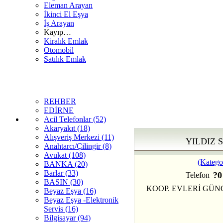
Eleman Arayan
İkinci El Eşya
İş Arayan
Kayıp…
Kiralık Emlak
Otomobil
Satılık Emlak
REHBER
EDİRNE
Acil Telefonlar (52)
Akaryakıt (18)
Alışveriş Merkezi (11)
YILDIZ 
Anahtarcı/Çilingir (8)
Avukat (108)
(Katego
BANKA (20)
Barlar (33)
?0
Telefon
BASIN (30)
KOOP. EVLERİ GÜN
Beyaz Eşya (16)
Beyaz Eşya -Elektronik
Servis (16)
Bilgisayar (94)