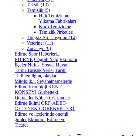
Tekstil (13)
Temizlik (5)
Halı Temizleme,
Yıkama Fabrikaları
Kuru Temizleme
Temizlik ?irketleri
Tüpgaz-Su İstasyonu (14)
Veteriner (11)
Zücaciye (9)
Edirne Spor Haberleri...
EDİRNE
Coğrafi Yapı
Ekonomi
İlçeler
Nüfus, Sosyal Hayat
Tarihi Turistik Yerler
Tarihi
Tarihten ilginç olaylar
Mitolojik...
Seyahatnamelerde
Edirne
Kronoloji
KENT
KONSEYİ
Gurbetteki
Dernekler
Nöbetçi Eczaneler
Edirne İklimi
ÖRF-ADET-
GELENEK-GÖRENEKLERİ
Edirne ve ilçelerinde önemli
günler
Ekonomi
Edirne ve
Ticaret