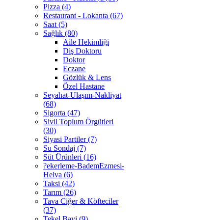
Pizza (4)
Restaurant - Lokanta (67)
Saat (5)
Sağlık (80)
Aile Hekimliği
Diş Doktoru
Doktor
Eczane
Gözlük & Lens
Özel Hastane
Seyahat-Ulaşım-Nakliyat
(68)
Sigorta (47)
Sivil Toplum Örgütleri
(30)
Siyasi Partiler (7)
Su Sondaj (7)
Süt Ürünleri (16)
?ekerleme-BademEzmesi-
Helva (6)
Taksi (42)
Tarım (26)
Tava Ciğer & Köfteciler
(37)
Tekel Bayi (9)