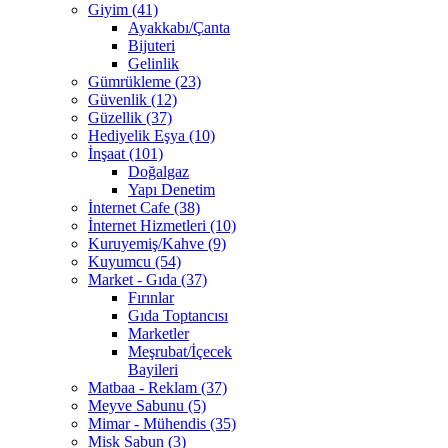
Giyim (41)
Ayakkabı/Çanta
Bijuteri
Gelinlik
Gümrükleme (23)
Güvenlik (12)
Güzellik (37)
Hediyelik Eşya (10)
İnşaat (101)
Doğalgaz
Yapı Denetim
İnternet Cafe (38)
İnternet Hizmetleri (10)
Kuruyemiş/Kahve (9)
Kuyumcu (54)
Market - Gıda (37)
Fırınlar
Gıda Toptancısı
Marketler
Meşrubat/İçecek
Bayileri
Matbaa - Reklam (37)
Meyve Sabunu (5)
Mimar - Mühendis (35)
Misk Sabun (3)