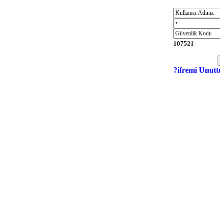
107521
?ifremi Unutt