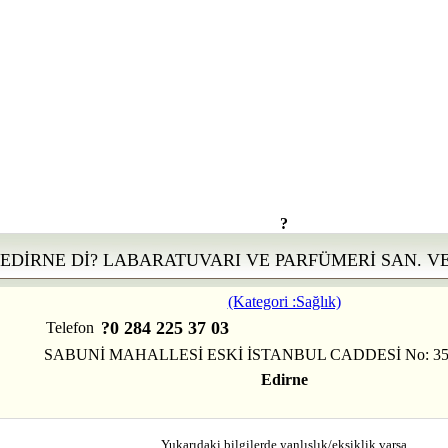
?
EDİRNE Dİ? LABARATUVARI VE PARFÜMERİ SAN. VE T
(Kategori :Sağlık)
?0 284 225 37 03
Telefon
SABUNİ MAHALLESİ ESKİ İSTANBUL CADDESİ No: 35
Edirne
Yukarıdaki bilgilerde yanlışlık/eksiklik varsa