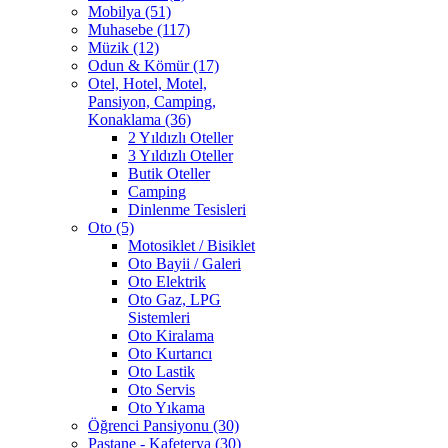
Mobilya (51)
Muhasebe (117)
Müzik (12)
Odun & Kömür (17)
Otel, Hotel, Motel,
Pansiyon, Camping,
Konaklama (36)
2 Yıldızlı Oteller
3 Yıldızlı Oteller
Butik Oteller
Camping
Dinlenme Tesisleri
Oto (5)
Motosiklet / Bisiklet
Oto Bayii / Galeri
Oto Elektrik
Oto Gaz, LPG
Sistemleri
Oto Kiralama
Oto Kurtarıcı
Oto Lastik
Oto Servis
Oto Yıkama
Öğrenci Pansiyonu (30)
Pastane - Kafeterya (30)