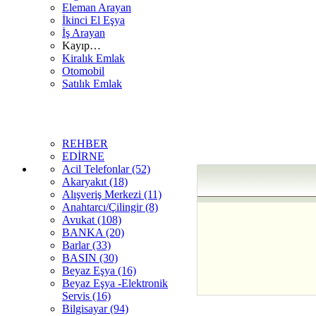
Eleman Arayan
İkinci El Eşya
İş Arayan
Kayıp…
Kiralık Emlak
Otomobil
Satılık Emlak
REHBER
EDİRNE
Acil Telefonlar (52)
Akaryakıt (18)
Alışveriş Merkezi (11)
Anahtarcı/Çilingir (8)
Avukat (108)
BANKA (20)
Barlar (33)
BASIN (30)
Beyaz Eşya (16)
Beyaz Eşya -Elektronik
Servis (16)
Bilgisayar (94)