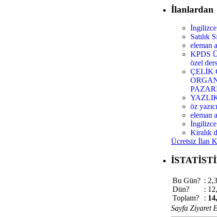
İlanlardan
İngilizc
Satılık S
eleman a
KPDS ÜD
özel der
ÇELİK
ORGAN
PAZA
YAZLI
öz yazıc
eleman a
İngilizc
Kiralık d
Ücretsiz İlan 
İSTATİST
Bu Gün?
: 2,
Dün?
: 12
Toplam?
:
14
Sayfa Ziyaret E