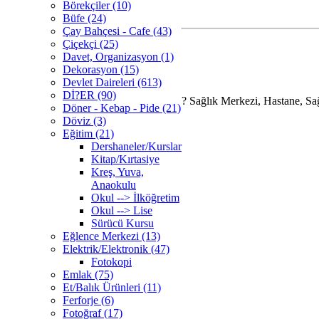
Börekçiler (10)
Büfe (24)
Çay Bahçesi - Cafe (43)
Çiçekçi (25)
Davet, Organizasyon (1)
Dekorasyon (15)
Devlet Daireleri (613)
Dİ?ER (90)
?
Sağlık Merkezi, Hastane, Sağl
Döner - Kebap - Pide (21)
Döviz (3)
Eğitim (21)
Dershaneler/Kurslar
Kitap/Kırtasiye
Kreş, Yuva,
Anaokulu
Okul --> İlköğretim
Okul --> Lise
Sürücü Kursu
Eğlence Merkezi (13)
Elektrik/Elektronik (47)
Fotokopi
Emlak (75)
Et/Balık Ürünleri (11)
Ferforje (6)
Fotoğraf (17)