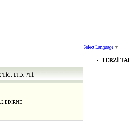
Select Language
▼
TERZİ TA
İC. LTD. ?Tİ.
/2 EDİRNE