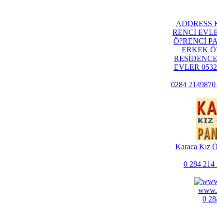
ADDRESS K
RENCİ EVLE
Ö?RENCİ P
ERKEK Ö
RESİDENCE
EVLER 0532 
0284 214987
Karaca Kız Ö
0 284 214 
www.
0 28