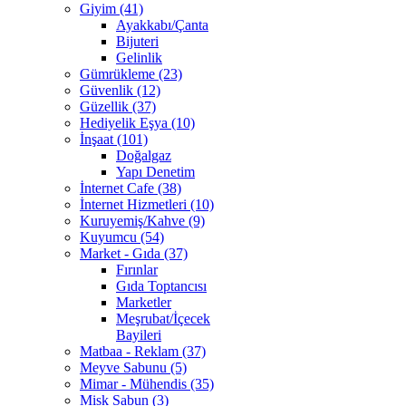
Giyim (41)
Ayakkabı/Çanta
Bijuteri
Gelinlik
Gümrükleme (23)
Güvenlik (12)
Güzellik (37)
Hediyelik Eşya (10)
İnşaat (101)
Doğalgaz
Yapı Denetim
İnternet Cafe (38)
İnternet Hizmetleri (10)
Kuruyemiş/Kahve (9)
Kuyumcu (54)
Market - Gıda (37)
Fırınlar
Gıda Toptancısı
Marketler
Meşrubat/İçecek
Bayileri
Matbaa - Reklam (37)
Meyve Sabunu (5)
Mimar - Mühendis (35)
Misk Sabun (3)