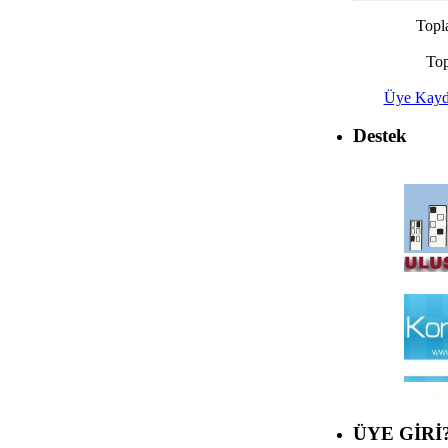
Topl
Top
Üye Kayd
Destek
Mer
ÜYE GİRİ