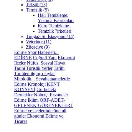
Tekstil (13)
Temizlik (5)
Halı Temizleme,
Yıkama Fabrikaları
Kuru Temizleme
Temizlik ?irketleri
Tüpgaz-Su İstasyonu (14)
Veteriner (11)
Zücaciye (9)
Edirne Spor Haberleri...
EDİRNE
Coğrafi Yapı
Ekonomi
İlçeler
Nüfus, Sosyal Hayat
Tarihi Turistik Yerler
Tarihi
Tarihten ilginç olaylar
Mitolojik...
Seyahatnamelerde
Edirne
Kronoloji
KENT
KONSEYİ
Gurbetteki
Dernekler
Nöbetçi Eczaneler
Edirne İklimi
ÖRF-ADET-
GELENEK-GÖRENEKLERİ
Edirne ve ilçelerinde önemli
günler
Ekonomi
Edirne ve
Ticaret