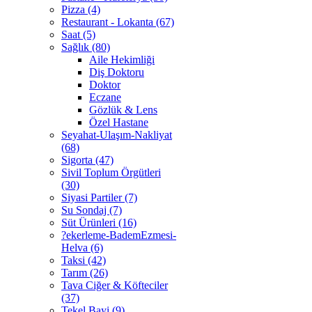
Pizza (4)
Restaurant - Lokanta (67)
Saat (5)
Sağlık (80)
Aile Hekimliği
Diş Doktoru
Doktor
Eczane
Gözlük & Lens
Özel Hastane
Seyahat-Ulaşım-Nakliyat
(68)
Sigorta (47)
Sivil Toplum Örgütleri
(30)
Siyasi Partiler (7)
Su Sondaj (7)
Süt Ürünleri (16)
?ekerleme-BademEzmesi-
Helva (6)
Taksi (42)
Tarım (26)
Tava Ciğer & Köfteciler
(37)
Tekel Bayi (9)