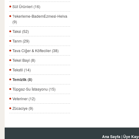
Süt Ürünleri (16)
?ekerleme-BademEzmesi-Helva
(9)
Taksi (52)
Tarım (29)
Tava Ciğer & Köfteciler (38)
Tekel Bayi (8)
Tekstil (14)
Temizlik (8)
Tüpgaz-Su İstasyonu (15)
Veteriner (12)
Zücaciye (9)
Ana Sayfa
|
Üye Kay