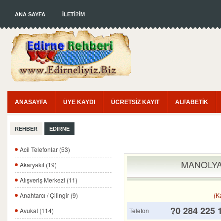
ANA SAYFA
İLETİ?İM
ANASAYFA
ÜYE KAYDI
ÜCRETSİZ KAYIT
ALFABETİK
REHBER
EDİRNE
Acil Telefonlar (53)
MANOLYA
Akaryakıt (19)
Alışveriş Merkezi (11)
(K
Anahtarcı / Çilingir (9)
?0 284 225 
Telefon
Avukat (114)