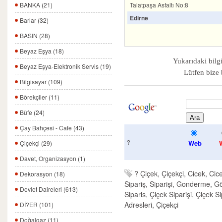
Talatpaşa Asfaltı No:8
BANKA (21)
Edirne
Barlar (32)
BASIN (28)
Beyaz Eşya (18)
Yukarıdaki bilgi
Beyaz Eşya-Elektronik Servis (19)
Lütfen bize 
Bilgisayar (109)
Börekçiler (11)
Büfe (24)
Çay Bahçesi - Cafe (43)
?
Web
Çiçekçi (29)
Davet, Organizasyon (1)
?
Çiçek, Çiçekçi, Cicek, Cicek
Dekorasyon (18)
Sipariş, Siparişi, Gonderme, 
Devlet Daireleri (613)
Siparis, Çiçek Siparişi, Çiçek 
Adresleri, Çiçekçi
Dİ?ER (101)
Doğalgaz (11)