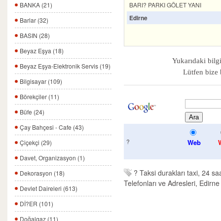
BARI? PARKI GÖLET YANI
BANKA (21)
Edirne
Barlar (32)
BASIN (28)
Beyaz Eşya (18)
Yukarıdaki bilgi
Beyaz Eşya-Elektronik Servis (19)
Lütfen bize 
Bilgisayar (109)
Börekçiler (11)
Büfe (24)
Çay Bahçesi - Cafe (43)
?
Web
Çiçekçi (29)
Davet, Organizasyon (1)
?
Taksi durakları taxi, 24 saa
Dekorasyon (18)
Telefonları ve Adresleri, Edirne
Devlet Daireleri (613)
Dİ?ER (101)
Doğalgaz (11)