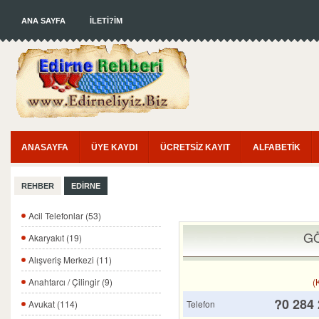
ANA SAYFA
İLETİ?İM
ANASAYFA
ÜYE KAYDI
ÜCRETSİZ KAYIT
ALFABETİK
REHBER
EDİRNE
Acil Telefonlar (53)
GÖ
Akaryakıt (19)
Alışveriş Merkezi (11)
(
Anahtarcı / Çilingir (9)
?0 284 
Telefon
Avukat (114)