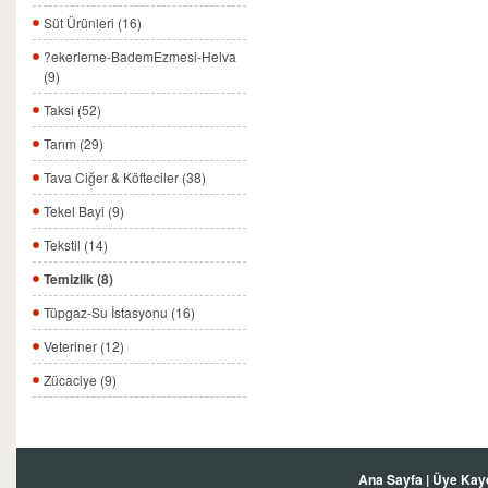
Süt Ürünleri (16)
?ekerleme-BademEzmesi-Helva
(9)
Taksi (52)
Tarım (29)
Tava Ciğer & Köfteciler (38)
Tekel Bayi (9)
Tekstil (14)
Temizlik (8)
Tüpgaz-Su İstasyonu (16)
Veteriner (12)
Zücaciye (9)
Ana Sayfa
|
Üye Kay