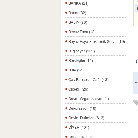
BANKA (21)
Barlar (32)
BASIN (28)
Beyaz Eşya (18)
Beyaz Eşya-Elektronik Servis (19)
Bilgisayar (109)
Börekçiler (11)
Büfe (24)
Çay Bahçesi - Cafe (43)
?
Çiçekçi (29)
Davet, Organizasyon (1)
Dekorasyon (18)
Devlet Daireleri (613)
Dİ?ER (101)
Doğalgaz (11)