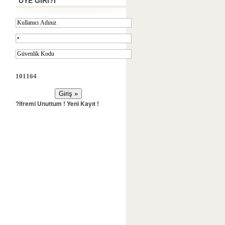
ÜYE GİRİ?İ
101164
?ifremi Unuttum !
Yeni Kayıt !