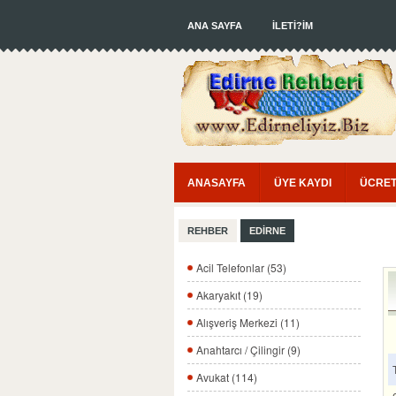
ANA SAYFA
İLETİ?İM
ANASAYFA
ÜYE KAYDI
ÜCRET
REHBER
EDİRNE
Acil Telefonlar (53)
Akaryakıt (19)
Alışveriş Merkezi (11)
Anahtarcı / Çilingir (9)
Avukat (114)