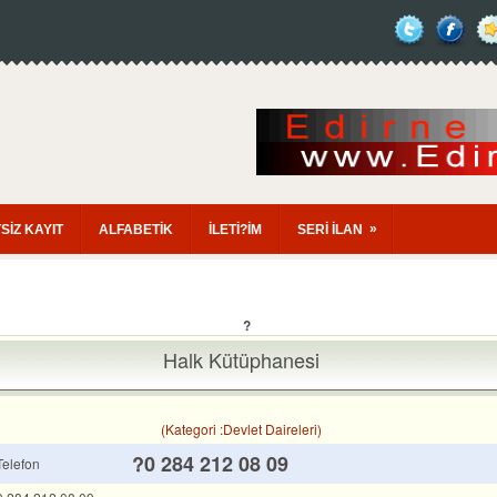
»
SİZ KAYIT
ALFABETİK
İLETİ?İM
SERİ İLAN
?
Halk Kütüphanesi
(Kategori :Devlet Daireleri)
?0 284 212 08 09
Telefon