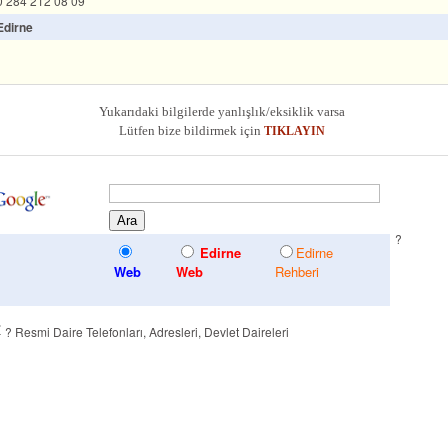
0 284 212 08 09
Edirne
Yukarıdaki bilgilerde yanlışlık/eksiklik varsa
Lütfen bize bildirmek için
TIKLAYIN
?
Edirne
Edirne
Web
Web
Rehberi
?
Resmi Daire Telefonları, Adresleri, Devlet Daireleri