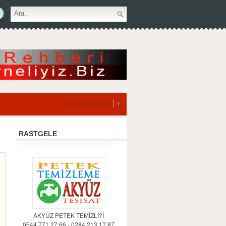
Select Language
▼
RASTGELE
AKYÜZ PETEK TEMİZLİ?İ
0544 771 27 66 - 0284 213 17 87