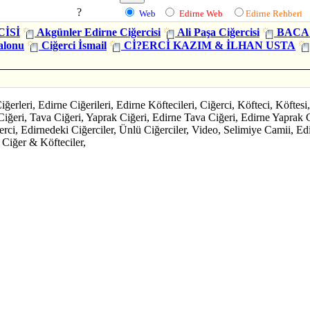
?
Web
Edirne Web
Edirne Rehberi
CİSİ
Akgünler Edirne Ciğercisi
Ali Paşa Ciğercisi
BACA 
alonu
Ciğerci İsmail
Cİ?ERCİ KAZIM & İLHAN USTA
erleri, Edirne Ciğerileri, Edirne Köftecileri, Ciğerci, Köfteci, Köftesi
 Ciğeri, Tava Ciğeri, Yaprak Ciğeri, Edirne Tava Ciğeri, Edirne Yaprak
rci, Edirnedeki Ciğerciler, Ünlü Ciğerciler, Video, Selimiye Camii, Edi
 Ciğer & Köfteciler,