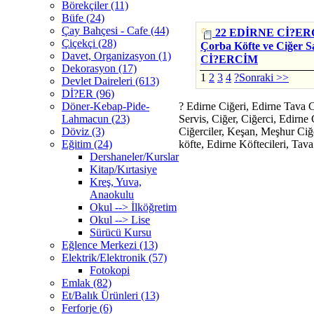
Börekçiler (11)
Büfe (24)
Çay Bahçesi - Cafe (44)
22 EDİRNE Cİ?ER
Çiçekçi (28)
Çorba Köfte ve Ciğer S
Davet, Organizasyon (1)
Cİ?ERCİM
Dekorasyon (17)
1
2
3
4
?Sonraki >>
Devlet Daireleri (613)
Dİ?ER (96)
Döner-Kebap-Pide-
?
Edirne Ciğeri, Edirne Tava Ciğ
Lahmacun (23)
Servis, Ciğer, Ciğerci, Edirne
Döviz (3)
Ciğerciler, Keşan, Meşhur Ciğe
Eğitim (24)
köfte, Edirne Köftecileri, Tava
Dershaneler/Kurslar
Kitap/Kırtasiye
Kreş, Yuva,
Anaokulu
Okul --> İlköğretim
Okul --> Lise
Sürücü Kursu
Eğlence Merkezi (13)
Elektrik/Elektronik (57)
Fotokopi
Emlak (82)
Et/Balık Ürünleri (13)
Ferforje (6)