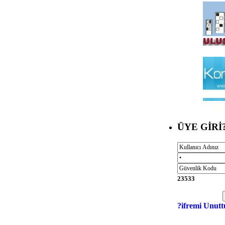
Mer
ÜYE GİRİ
23533
?ifremi Unutt