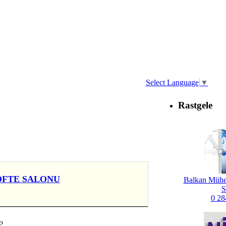
Select Language
▼
Rastgele
KÖFTE SALONU
Balkan Mühe
S
0 28
?