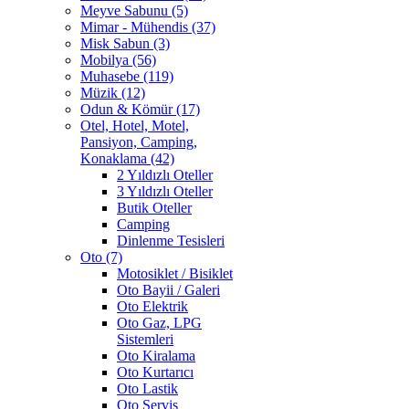
Meyve Sabunu (5)
Mimar - Mühendis (37)
Misk Sabun (3)
Mobilya (56)
Muhasebe (119)
Müzik (12)
Odun & Kömür (17)
Otel, Hotel, Motel,
Pansiyon, Camping,
Konaklama (42)
2 Yıldızlı Oteller
3 Yıldızlı Oteller
Butik Oteller
Camping
Dinlenme Tesisleri
Oto (7)
Motosiklet / Bisiklet
Oto Bayii / Galeri
Oto Elektrik
Oto Gaz, LPG
Sistemleri
Oto Kiralama
Oto Kurtarıcı
Oto Lastik
Oto Servis