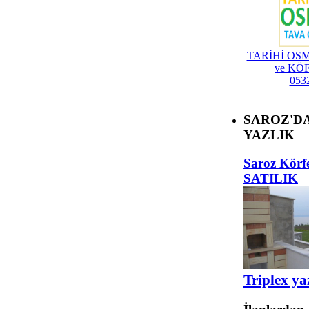
TARİHİ OSM
ve KÖ
053
SAROZ'DA
YAZLIK
Saroz Körf
SATILIK
Triplex ya