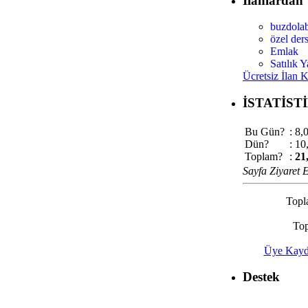
İlanlardan
buzdola
özel der
Emlak
Satılık Y
Ücretsiz İlan 
İSTATİST
Bu Gün?
: 8,
Dün?
: 10
Toplam?
:
21
Sayfa Ziyaret E
Topl
Top
Üye Kayd
Destek