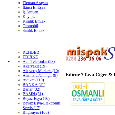
Eleman Arayan
İkinci El Eşya
İş Arayan
Kayıp…
Kiralık Emlak
Otomobil
Satılık Emlak
REHBER
EDİRNE
Acil Telefonlar (53)
Akaryakıt (19)
Alışveriş Merkezi (10)
Edirne
?Tava Ciğer & K
Anahtarcı/Çilingir (9)
Avukat (110)
BANKA (21)
Barlar (32)
BASIN (31)
Beyaz Eşya (16)
Beyaz Eşya-Elektronik
Servis (17)
Bilgisayar (105)