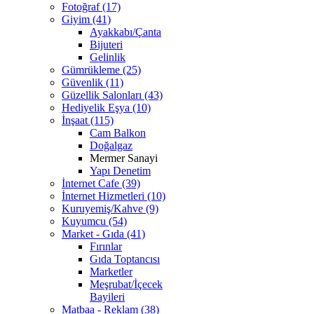
Fotoğraf (17)
Giyim (41)
Ayakkabı/Çanta
Bijuteri
Gelinlik
Gümrükleme (25)
Güvenlik (11)
Güzellik Salonları (43)
Hediyelik Eşya (10)
İnşaat (115)
Cam Balkon
Doğalgaz
Mermer Sanayi
Yapı Denetim
İnternet Cafe (39)
İnternet Hizmetleri (10)
Kuruyemiş/Kahve (9)
Kuyumcu (54)
Market - Gıda (41)
Fırınlar
Gıda Toptancısı
Marketler
Meşrubat/İçecek
Bayileri
Matbaa - Reklam (38)