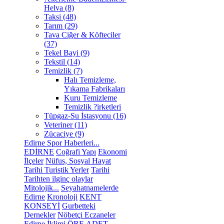
Helva (8)
Taksi (48)
Tarım (29)
Tava Ciğer & Köfteciler
(37)
Tekel Bayi (9)
Tekstil (14)
Temizlik (7)
Halı Temizleme,
Yıkama Fabrikaları
Kuru Temizleme
Temizlik ?irketleri
Tüpgaz-Su İstasyonu (16)
Veteriner (11)
Zücaciye (9)
Edirne Spor Haberleri...
EDİRNE
Coğrafi Yapı
Ekonomi
İlçeler
Nüfus, Sosyal Hayat
Tarihi Turistik Yerler
Tarihi
Tarihten ilginç olaylar
Mitolojik...
Seyahatnamelerde
Edirne
Kronoloji
KENT
KONSEYİ
Gurbetteki
Dernekler
Nöbetçi Eczaneler
Edirne İklimi
ÖRF-ADET-