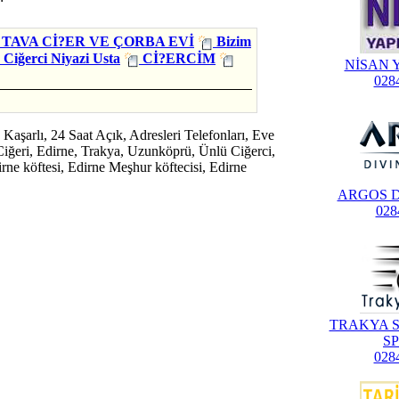
TAVA Cİ?ER VE ÇORBA EVİ
Bizim
Ciğerci Niyazi Usta
Cİ?ERCİM
NİSAN 
028
, Kaşarlı, 24 Saat Açık, Adresleri Telefonları, Eve
 Ciğeri, Edirne, Trakya, Uzunköprü, Ünlü Ciğerci,
rne köftesi, Edirne Meşhur köftecisi, Edirne
ARGOS D
028
TRAKYA S
S
028