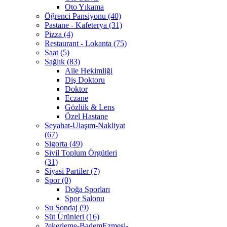
Oto Yıkama
Öğrenci Pansiyonu (40)
Pastane - Kafeterya (31)
Pizza (4)
Restaurant - Lokanta (75)
Saat (5)
Sağlık (83)
Aile Hekimliği
Diş Doktoru
Doktor
Eczane
Gözlük & Lens
Özel Hastane
Seyahat-Ulaşım-Nakliyat
(67)
Sigorta (49)
Sivil Toplum Örgütleri
(31)
Siyasi Partiler (7)
Spor (0)
Doğa Sporları
Spor Salonu
Su Sondaj (9)
Süt Ürünleri (16)
?ekerleme-BademEzmesi-