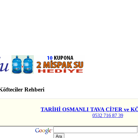
öfteciler
Rehberi
TARİHİ OSMANLI TAVA Cİ?ER ve 
0532 716 87 39