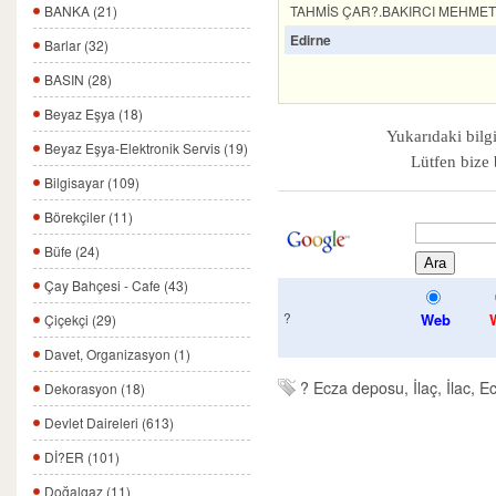
TAHMİS ÇAR?.BAKIRCI MEHMET 
BANKA (21)
Edirne
Barlar (32)
BASIN (28)
Beyaz Eşya (18)
Yukarıdaki bilgi
Beyaz Eşya-Elektronik Servis (19)
Lütfen bize 
Bilgisayar (109)
Börekçiler (11)
Büfe (24)
Çay Bahçesi - Cafe (43)
?
Web
Çiçekçi (29)
Davet, Organizasyon (1)
?
Ecza deposu, İlaç, İlac, Ec
Dekorasyon (18)
Devlet Daireleri (613)
Dİ?ER (101)
Doğalgaz (11)