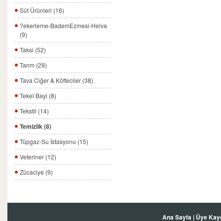
Süt Ürünleri (16)
?ekerleme-BademEzmesi-Helva
(9)
Taksi (52)
Tarım (29)
Tava Ciğer & Köfteciler (38)
Tekel Bayi (8)
Tekstil (14)
Temizlik (8)
Tüpgaz-Su İstasyonu (15)
Veteriner (12)
Zücaciye (9)
Ana Sayfa
|
Üye Kay