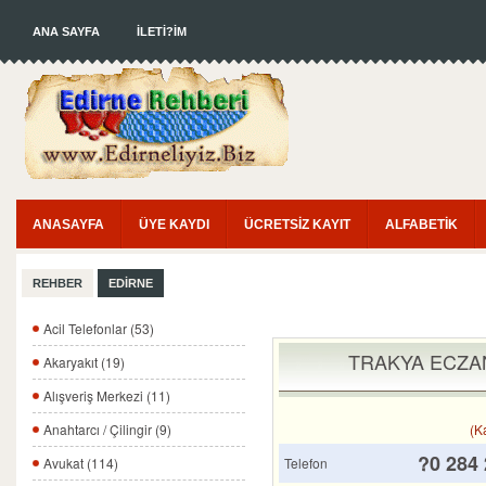
ANA SAYFA
İLETİ?İM
ANASAYFA
ÜYE KAYDI
ÜCRETSİZ KAYIT
ALFABETİK
REHBER
EDİRNE
Acil Telefonlar (53)
TRAKYA ECZAN
Akaryakıt (19)
Alışveriş Merkezi (11)
(K
Anahtarcı / Çilingir (9)
?0 284 
Telefon
Avukat (114)