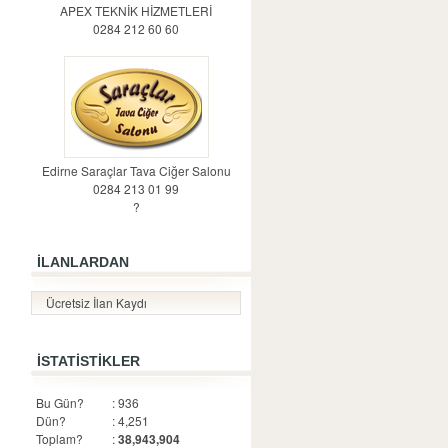
APEX TEKNİK HİZMETLERİ
0284 212 60 60
Edirne Saraçlar Tava Ciğer Salonu
0284 213 01 99
?
İLANLARDAN
Ücretsiz İlan Kaydı
İSTATİSTİKLER
Bu Gün?
: 936
Dün?
: 4,251
Toplam?
:
38,943,904