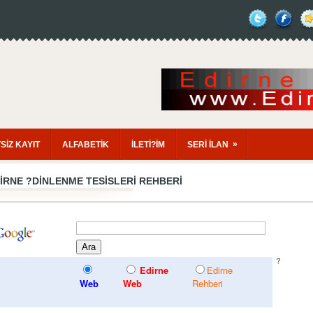
»
SİZ KAYIT
ALFABETİK
İLETİ?İM
SERİ İLAN
IRNE
?DINLENME TESISLERI
REHBERI
?
Edirne
Edirne
Web
Web
Rehberi