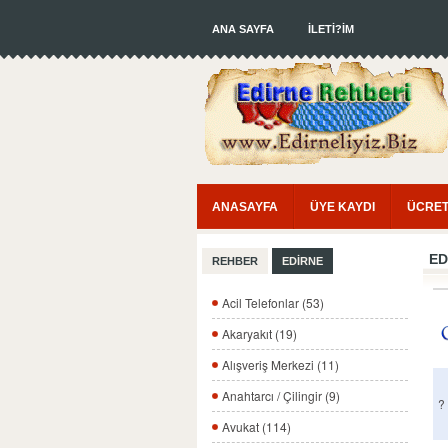
ANA SAYFA
İLETİ?İM
ANASAYFA
ÜYE KAYDI
ÜCRET
ED
REHBER
EDİRNE
Acil Telefonlar (53)
Akaryakıt (19)
Alışveriş Merkezi (11)
Anahtarcı / Çilingir (9)
?
Avukat (114)