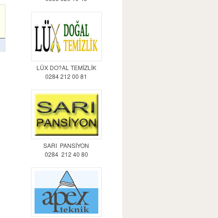
LÜX DO?AL TEMİZLİK
0284 212 00 81
SARI PANSİYON
0284 212 40 80