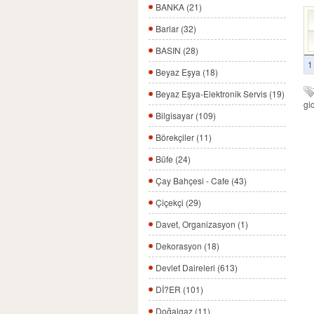
BANKA (21)
Barlar (32)
BASIN (28)
1
Beyaz Eşya (18)
Beyaz Eşya-Elektronik Servis (19)
gi
Bilgisayar (109)
Börekçiler (11)
Büfe (24)
Çay Bahçesi - Cafe (43)
Çiçekçi (29)
Davet, Organizasyon (1)
Dekorasyon (18)
Devlet Daireleri (613)
Dİ?ER (101)
Doğalgaz (11)