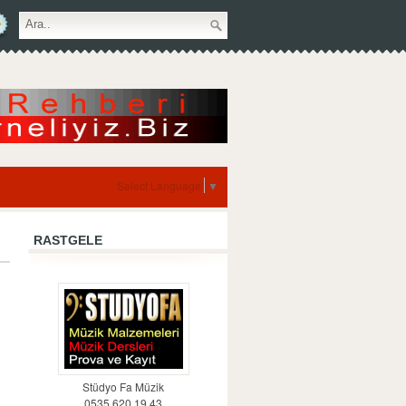
Select Language
▼
RASTGELE
Stüdyo Fa Müzik
0535 620 19 43