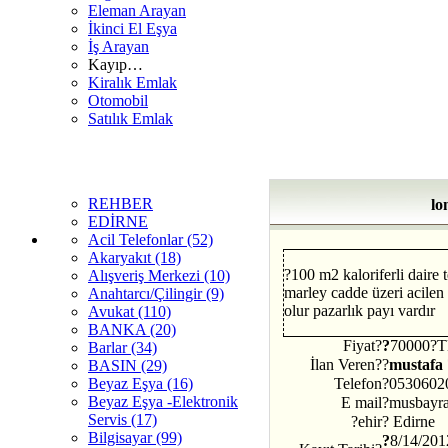
Eleman Arayan
İkinci El Eşya
İş Arayan
Kayıp…
Kiralık Emlak
Otomobil
Satılık Emlak
REHBER
lo
EDİRNE
Acil Telefonlar (52)
Akaryakıt (18)
?100 m2 kaloriferli daire
Alışveriş Merkezi (10)
marley cadde üzeri acilen
Anahtarcı/Çilingir (9)
olur pazarlık payı vardır
Avukat (110)
BANKA (20)
Fiyat?
?
70000?
Barlar (34)
İlan Veren?
?
mustafa
BASIN (29)
Beyaz Eşya (16)
Telefon
?
0530602
Beyaz Eşya -Elektronik
E mail
?musbayr
Servis (17)
?ehir
?
Edirne
Bilgisayar (99)
?
8/14/20