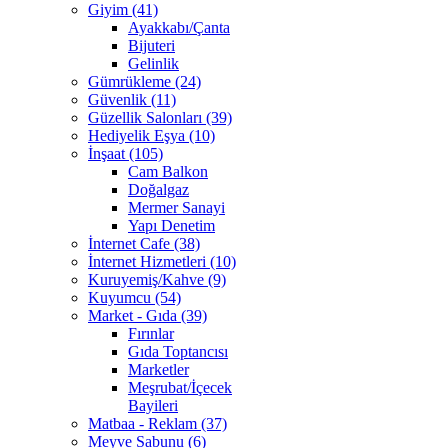
Giyim (41)
Ayakkabı/Çanta
Bijuteri
Gelinlik
Gümrükleme (24)
Güvenlik (11)
Güzellik Salonları (39)
Hediyelik Eşya (10)
İnşaat (105)
Cam Balkon
Doğalgaz
Mermer Sanayi
Yapı Denetim
İnternet Cafe (38)
İnternet Hizmetleri (10)
Kuruyemiş/Kahve (9)
Kuyumcu (54)
Market - Gıda (39)
Fırınlar
Gıda Toptancısı
Marketler
Meşrubat/İçecek
Bayileri
Matbaa - Reklam (37)
Meyve Sabunu (6)