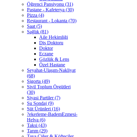
Öğrenci Pansiyonu (31)
Pastane - Kafeterya (30)
Pizza (4)
Restaurant - Lokanta (70)
Saat (5)
Sağlık (81)
Aile Hekimliği
Diş Doktoru
Doktor
Eczane
Gözlük & Lens
Özel Hastane
Seyahat-Ulaşım-Nakliyat
(68)
Sigorta (49)
Sivil Toplum Örgütleri
(30)
Siyasi Partiler (7)
Su Sondaj (9)
Süt Ürünleri (16)
?ekerleme-BademEzmesi-
Helva (6)
Taksi (43)
Tarım (29)
Tava Ciğer & Köfteciler