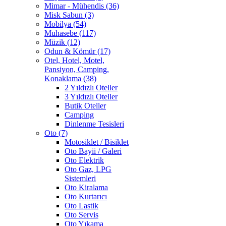
Mimar - Mühendis (36)
Misk Sabun (3)
Mobilya (54)
Muhasebe (117)
Müzik (12)
Odun & Kömür (17)
Otel, Hotel, Motel,
Pansiyon, Camping,
Konaklama (38)
2 Yıldızlı Oteller
3 Yıldızlı Oteller
Butik Oteller
Camping
Dinlenme Tesisleri
Oto (7)
Motosiklet / Bisiklet
Oto Bayii / Galeri
Oto Elektrik
Oto Gaz, LPG
Sistemleri
Oto Kiralama
Oto Kurtarıcı
Oto Lastik
Oto Servis
Oto Yıkama