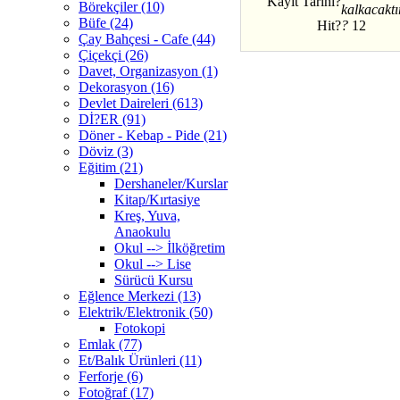
Kayıt Tarihi?
Börekçiler (10)
kalkacaktır
Büfe (24)
Hit?
?
12
Çay Bahçesi - Cafe (44)
Çiçekçi (26)
Davet, Organizasyon (1)
Dekorasyon (16)
Devlet Daireleri (613)
Dİ?ER (91)
Döner - Kebap - Pide (21)
Döviz (3)
Eğitim (21)
Dershaneler/Kurslar
Kitap/Kırtasiye
Kreş, Yuva,
Anaokulu
Okul --> İlköğretim
Okul --> Lise
Sürücü Kursu
Eğlence Merkezi (13)
Elektrik/Elektronik (50)
Fotokopi
Emlak (77)
Et/Balık Ürünleri (11)
Ferforje (6)
Fotoğraf (17)