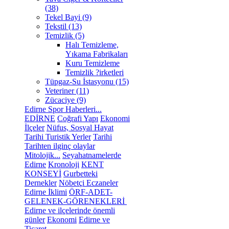
(38)
Tekel Bayi (9)
Tekstil (13)
Temizlik (5)
Halı Temizleme,
Yıkama Fabrikaları
Kuru Temizleme
Temizlik ?irketleri
Tüpgaz-Su İstasyonu (15)
Veteriner (11)
Zücaciye (9)
Edirne Spor Haberleri...
EDİRNE
Coğrafi Yapı
Ekonomi
İlçeler
Nüfus, Sosyal Hayat
Tarihi Turistik Yerler
Tarihi
Tarihten ilginç olaylar
Mitolojik...
Seyahatnamelerde
Edirne
Kronoloji
KENT
KONSEYİ
Gurbetteki
Dernekler
Nöbetçi Eczaneler
Edirne İklimi
ÖRF-ADET-
GELENEK-GÖRENEKLERİ
Edirne ve ilçelerinde önemli
günler
Ekonomi
Edirne ve
Ticaret